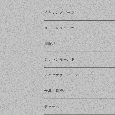
シルバー
ポストピアス
イヤリングパーツ
ホワイトシルバー
フックピアス
ネジばねイヤリング
ステンレスパーツ
ステンレス・シルバー
その他ピアス
クリップイヤリング
ステンレスピアス
樹脂パーツ
ステンレス・ゴールド
ノンホールピアス
ステンレスイヤリング
シリコンモールド
ステンレスチェーン
アクセサリーパーツ
ステンレス金具
デザイン丸カン
金具・副資材
フレーム
丸カン
チャーム