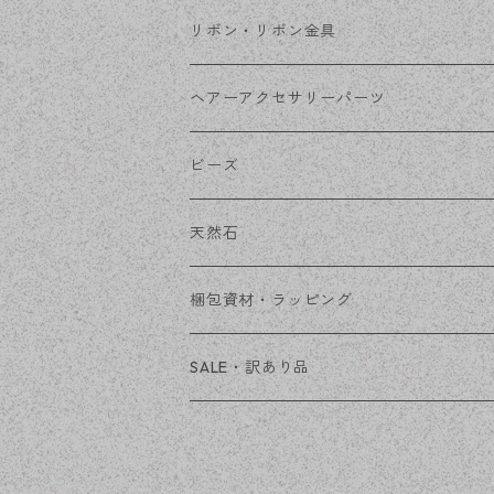
コネクター
ピン類
金属
リボン・リボン金具
その他
花座・ビーズキャップ
アクリル・プラ
リボン
ヘアーアクセサリーパーツ
チェーン
ファーボール
リボン金具
ビーズ
その他
天然石
穴あき
梱包資材・ラッピング
穴なし
発送ボックス
SALE・訳あり品
アクセサリー台紙