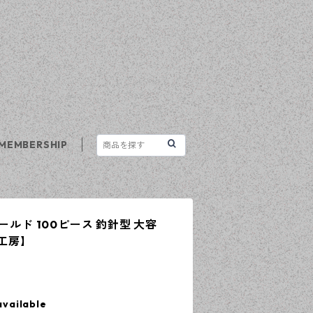
MEMBERSHIP
ールド 100ピース 釣針型 大容
n工房】
available