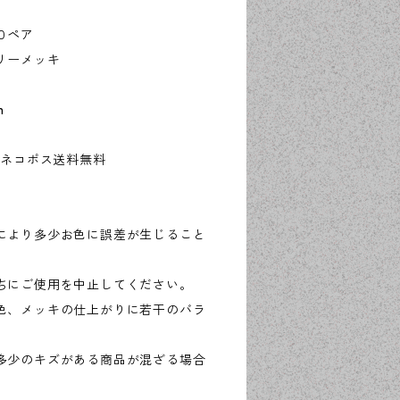
０ペア
リーメッキ
m
でネコポス送料無料
により多少お色に誤差が生じること
ちにご使用を中止してください。
色、メッキの仕上がりに若干のバラ
多少のキズがある商品が混ざる場合