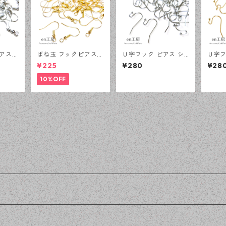
アス
ばね玉 フックピアス
Ｕ字フック ピアス シ
Ｕ字フ
ピース
ゴールド 100ピース
ルバー 100ピース 釣
ールド
¥225
¥280
¥28
プチプ
釣針型 大容量 プチプ
針型 大容量 プチプラ
針型 
工房】
ラパーツ 【en工房】
パーツ 【en工房】
パーツ
10%OFF