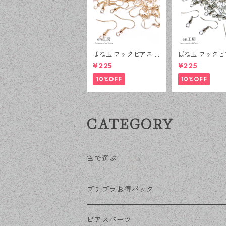
ばね玉 フックピアス K
ばね玉 フックピ
Cゴールド 100ピース
シルバー 100
¥225
¥225
釣針型 大容量 プチプ
釣針型 大容量 
ラパーツ 【en工房】
ラパーツ 【en
10%OFF
10%OFF
CATEGORY
色で選ぶ
KCゴールド
プチプラお得パック
ゴールド
ピアスパーツ