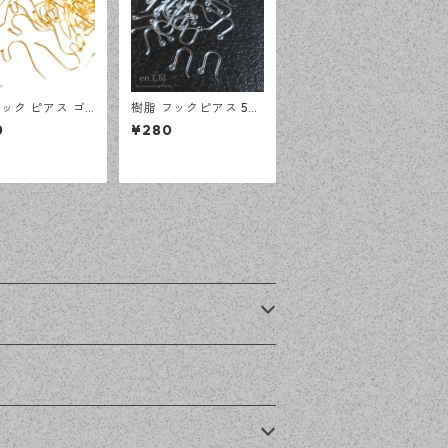
ック ピアス ゴ
樹脂 フックピアス 50
 100ピース 釣
ピース アレルギー対応
0
¥280
大容量 プチプラ
アクセサリーパーツ ハ
 【en工房】
ンドメイド資材 【en
工房】