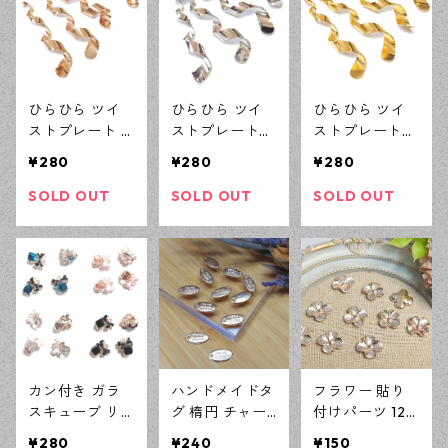
ひらひら ツイ
ひらひら ツイ
ひらひら ツイ
ストプレート K
ストプレート
ストプレート
Cゴールド 4ピ
シルバー 4ピー
ゴールド 4ピー
¥280
¥280
¥280
ース ひねり カ
ス ひねり カン
ス ひねり カン
ン付きチャーム
付きチャーム
付きチャーム
SOLD OUT
SOLD OUT
SOLD OUT
ハンドメイド資
ハンドメイド資
ハンドメイド資
材 【en工房】
材 【en工房】
材 【en工房】
カン付き ガラ
ハンドメイドタ
フラワー 貼り
スキューブ リ
グ 楕円 チャー
付けパーツ 12
ボン チャーム
ム 10×5ｍｍ KC
ｍｍ ピンクゴ
¥280
¥240
¥150