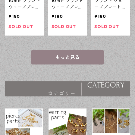
10ｍｍラウンド
10ｍｍラウンド
ラウンド ウェ
ウェーブプレー
ウェーブプレー
ーブプレート K
ト シルバー 6ピ
ト ゴールド 6ピ
Cゴールド 4ピ
¥180
¥180
¥180
ース 鏡面加工
ース 鏡面加工
ース 鏡面加工
チャーム ハン
チャーム ハン
チャーム ハン
SOLD OUT
SOLD OUT
SOLD OUT
ドメイド資材
ドメイド資材
ドメイド資材
【en工房】
【en工房】
【en工房】
もっと見る