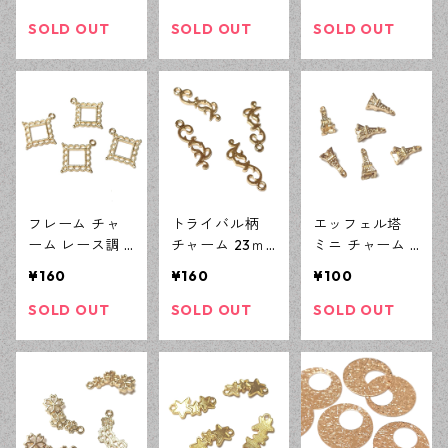
全4色 アクセサ
ゴールド 20ピ
ールド 10ピー
リーパーツ ハ
ース ハンドメ
ス やまぶき草
SOLD OUT
SOLD OUT
SOLD OUT
ンドメイド資材
イド資材 デザ
ボタニカル デ
【en工房】
インパーツ 【e
ザインパーツ
n工房】
【en工房】
フレーム チャ
トライバル柄
エッフェル塔
ーム レース調 1
チャーム 23ｍ
ミニ チャーム 1
4ｍｍ×14ｍｍ K
ｍ KCゴールド
0ｍｍ KCゴー
¥160
¥160
¥100
Cゴールド 4ピ
4ピース ボタニ
ルド 6ピース ハ
ース 四角 ダイ
カル デザイン
ンドメイド資材
SOLD OUT
SOLD OUT
SOLD OUT
ヤ レジン枠 デ
パーツ 【en工
デザインパーツ
ザインパーツ
房】
【en工房】
【en工房】