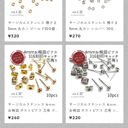
サージカルステンレス 極小 2.
サージカルステンレス 極小 2.
5mm 丸カン ゴールド100個
5mm 丸カン シルバー 100個
アレルギー対応 基礎パーツ ハ
アレルギー対応 基礎パーツ ハ
¥320
¥270
ンドメイド資材 【en工房】
ンドメイド資材 【en工房】
サージカルステンレス 4ｍｍ
サージカルステンレス 4ｍｍ
お椀皿 ポストピアス 芯有 ゴー
お椀皿 ポストピアス 芯有 シル
ルド 10ピース 316刻印キャッ
バー 10ピース 316刻印キャッ
¥240
¥220
チセット アレルギー対応 ピア
チセット アレルギー対応 ピア