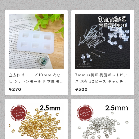
立方体 キューブ 10ｍｍ 穴な
3ｍｍ お椀皿 樹脂ポストピア
し シリコンモールド 立体 モー
ス 芯有 50ピース キャッチセ
ルド レジン型 アクセサリー資
ット アレルギー対応 ピアス ハ
¥270
¥300
材【en工房】
ンドメイド資材 【en工房】