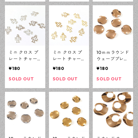
【en工房】
【en工房】
ドメイド資材
【en工房】
ミニ クロス プ
ミニ クロス プ
10ｍｍラウンド
レート チャー
レート チャー
ウェーブプレー
ム シルバー 10
ム ゴールド 10
ト KCゴールド
¥180
¥180
¥180
ピース 十字架
ピース 十字架
6ピース 鏡面加
アクセサリーパ
アクセサリーパ
工 チャーム ハ
SOLD OUT
SOLD OUT
SOLD OUT
ーツ ハンドメ
ーツ ハンドメ
ンドメイド資材
イド資材 【en
イド資材 【en
【en工房】
工房】
工房】