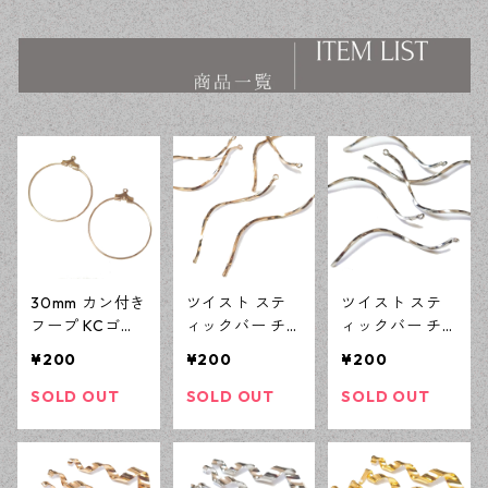
ス ハンドメイド資材 【en工
ス ハンドメイド資材 【en工
房】
房】
30mm カン付き
ツイスト ステ
ツイスト ステ
フープ KCゴー
ィックバー チ
ィックバー チ
ルド 10ピース
ャーム KCゴー
ャーム シルバ
¥200
¥200
¥200
つりさげパーツ
ルド 10ピース
ー 10ピース カ
アクセサリーパ
カン付きチャー
ン付きチャーム
SOLD OUT
SOLD OUT
SOLD OUT
ーツ デザイン
ム ハンドメイ
ハンドメイド資
パーツ 【en工
ド資材 【en工
材 【en工房】
房】
房】