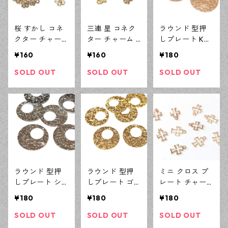
桜 すかし コネ
三連 星 コネク
ラウンド 型押
クター チャー
ター チャーム 1
しプレート KC
ム 21ｍｍ KCゴ
9ｍｍ ゴールド
ゴールド 4ピー
¥160
¥160
¥180
ールド 4ピース
4ピース ハンド
ス キラキラ加
ハンドメイド資
メイド資材 デ
工 チャーム ハ
SOLD OUT
SOLD OUT
SOLD OUT
材 デザインパ
ザインパーツ
ンドメイド資材
ーツ 【en工
【en工房】
【en工房】
房】
ラウンド 型押
ラウンド 型押
ミニ クロス プ
しプレート シ
しプレート ゴ
レート チャー
ルバー 4ピース
ールド 4ピース
ム KCゴールド
¥180
¥180
¥180
キラキラ加工
キラキラ加工
10ピース 十字
チャーム ハン
チャーム ハン
架 アクセサリ
SOLD OUT
SOLD OUT
SOLD OUT
ドメイド資材
ドメイド資材
ーパーツ ハン