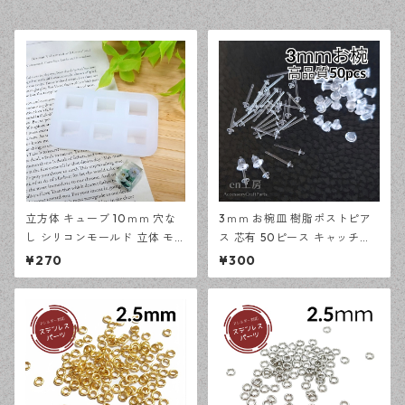
立方体 キューブ 10ｍｍ 穴な
3ｍｍ お椀皿 樹脂ポストピア
し シリコンモールド 立体 モー
ス 芯有 50ピース キャッチセ
ルド レジン型 アクセサリー資
ット アレルギー対応 ピアス ハ
¥270
¥300
材【en工房】
ンドメイド資材 【en工房】