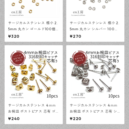
サージカルステンレス 極小 2.
サージカルステンレス 極小 2.
5mm 丸カン ゴールド100個
5mm 丸カン シルバー 100個
アレルギー対応 基礎パーツ ハ
アレルギー対応 基礎パーツ ハ
¥320
¥270
ンドメイド資材 【en工房】
ンドメイド資材 【en工房】
サージカルステンレス 4ｍｍ
サージカルステンレス 4ｍｍ
お椀皿 ポストピアス 芯有 ゴー
お椀皿 ポストピアス 芯有 シル
ルド 10ピース 316刻印キャッ
バー 10ピース 316刻印キャッ
¥240
¥220
チセット アレルギー対応 ピア
チセット アレルギー対応 ピア