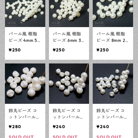
パール風 樹脂
パール風 樹脂
パール風 樹脂
ビーズ 4mm 50
ビーズ 6mm 30
ビーズ 8mm 20
0個 アクリルビ
0個 アクリルビ
0個 アクリルビ
¥250
¥250
¥250
ーズ アクセサ
ーズ アクセサ
ーズ アクセサ
リーパーツ ハ
リーパーツ ハ
リーパーツ ハ
ンドメイド資材
ンドメイド資材
ンドメイド資材
【en工房】
【en工房】
【en工房】
鈴丸ビーズ コ
鈴丸ビーズ コ
鈴丸ビーズ コ
ットンパール風
ットンパール風
ットンパール風
10mm 50個 樹
8mm 50個 樹脂
6mm 100個 樹
¥280
¥240
¥240
脂 アクリルビ
アクリルビーズ
脂 アクリルビ
ーズ アクセサ
アクセサリーパ
ーズ アクセサ
SOLD OUT
SOLD OUT
SOLD OUT