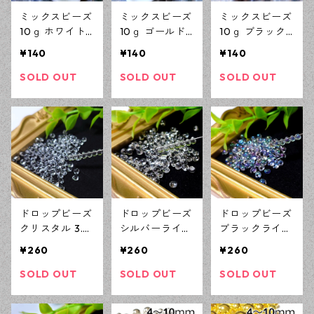
ミックスビーズ
ミックスビーズ
ミックスビーズ
10ｇ ホワイト
10ｇ ゴールド
10ｇ ブラック
系 竹 シード ド
系 竹 シード ド
系 竹 シード ド
¥140
¥140
¥140
ロップ デリカ
ロップ デリカ
ロップ デリカ
アクセサリーパ
アクセサリーパ
アクセサリーパ
SOLD OUT
SOLD OUT
SOLD OUT
ーツ ハンドメ
ーツ ハンドメ
ーツ ハンドメ
イド資材 【en
イド資材 【en
イド資材 【en
工房】
工房】
工房】
ドロップビーズ
ドロップビーズ
ドロップビーズ
クリスタル 3.4
シルバーライン
ブラックライン
×4mm 10ｇ し
3.4×4mm 10ｇ
オーロラ 3.4×4
¥260
¥260
¥260
ずくビーズ ガ
しずくビーズ
mm 10ｇ しず
ラスビーズ ア
ガラスビーズ
くビーズ ガラ
SOLD OUT
SOLD OUT
SOLD OUT
クセサリーパー
アクセサリーパ
スビーズ アク
ツ ハンドメイ
ーツ ハンドメ
セサリーパーツ