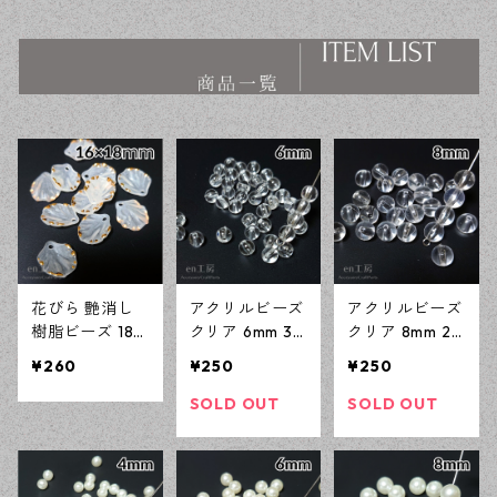
ス ハンドメイド資材 【en工
ス ハンドメイド資材 【en工
房】
房】
花びら 艶消し
アクリルビーズ
アクリルビーズ
樹脂ビーズ 18×
クリア 6mm 30
クリア 8mm 20
16mm 30個 ホ
0個 樹脂ビーズ
0個 樹脂ビーズ
¥260
¥250
¥250
ワイト アクリ
アクセサリーパ
アクセサリーパ
ルビーズ アク
ーツ ハンドメ
ーツ ハンドメ
SOLD OUT
SOLD OUT
セサリーパーツ
イド資材 【en
イド資材 【en
ハンドメイド資
工房】
工房】
材 【en工房】