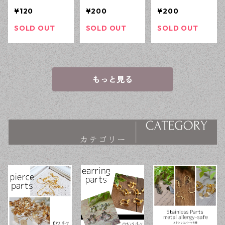
0個 樹脂 アク
ド 300個 スペ
00個 スペーサ
¥120
¥200
¥200
リルビーズ ア
ーサービーズ
ービーズ デザ
クセサリーパー
アクセサリーパ
インパーツ ハ
SOLD OUT
SOLD OUT
SOLD OUT
ツ ハンドメイ
ーツ ハンドメ
ンドメイド資材
ド資材 【en工
イド資材 【en
【en工房】
房】
工房】
もっと見る