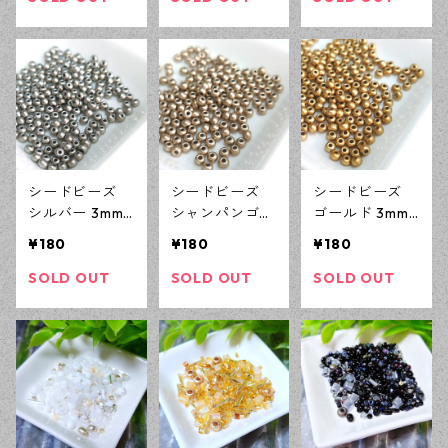
リーパーツ ハ
ーツ ハンドメ
リーパーツ ハ
ンドメイド資材
イド資材 【en
ンドメイド資材
【en工房】
工房】
【en工房】
シードビーズ
シードビーズ
シードビーズ
シルバー 3mm 1
シャンパンゴー
ゴールド 3mm 1
0ｇ メタルカラ
ルド 3mm 10ｇ
0ｇ メタルカラ
¥180
¥180
¥180
ー ガラスビー
メタルカラー
ー ガラスビー
ズ アクセサリ
ガラスビーズ
ズ アクセサリ
SOLD OUT
SOLD OUT
SOLD OUT
ーパーツ ハン
アクセサリーパ
ーパーツ ハン
ドメイド資材
ーツ ハンドメ
ドメイド資材
【en工房】
イド資材 【en
【en工房】
工房】