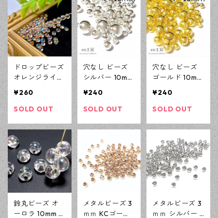
ド資材 【en工
イド資材 【en
ハンドメイド資
房】
工房】
材 【en工房】
ドロップビーズ
穴なし ビーズ
穴なし ビーズ
オレンジライン
シルバー 10m
ゴールド 10m
オーロラ 3.4×4
m〜4ｍｍ 14ｇ
m〜4ｍｍ 14ｇ
¥260
¥240
¥240
mm 10ｇ しず
封入 デコ 樹脂
封入 デコ 樹脂
くビーズ ガラ
アクリルビーズ
アクリルビーズ
SOLD OUT
SOLD OUT
SOLD OUT
スビーズ アク
アクセサリーパ
アクセサリーパ
セサリーパーツ
ーツ ハンドメ
ーツ ハンドメ
ハンドメイド資
イド資材 【en
イド資材 【en
材 【en工房】
工房】
工房】
鈴丸ビーズ オ
メタルビーズ 3
メタルビーズ 3
ーロラ 10mm 1
ｍｍ KCゴール
ｍｍ シルバー 3