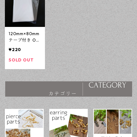
120mm×80mm
テープ付き OP
P袋付き 100枚
¥220
ラッピング 梱
包資材 アクセ
SOLD OUT
サリー資材 【e
n工房】