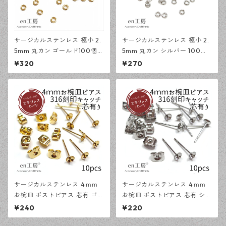
サージカルステンレス 極小 2.
サージカルステンレス 極小 2.
5mm 丸カン ゴールド100個
5mm 丸カン シルバー 100個
アレルギー対応 基礎パーツ ハ
アレルギー対応 基礎パーツ ハ
¥320
¥270
ンドメイド資材 【en工房】
ンドメイド資材 【en工房】
サージカルステンレス 4ｍｍ
サージカルステンレス 4ｍｍ
お椀皿 ポストピアス 芯有 ゴー
お椀皿 ポストピアス 芯有 シル
ルド 10ピース 316刻印キャッ
バー 10ピース 316刻印キャッ
¥240
¥220
チセット アレルギー対応 ピア
チセット アレルギー対応 ピア