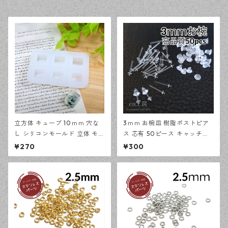
立方体 キューブ 10ｍｍ 穴な
3ｍｍ お椀皿 樹脂ポストピア
し シリコンモールド 立体 モー
ス 芯有 50ピース キャッチセ
ルド レジン型 アクセサリー資
ット アレルギー対応 ピアス ハ
¥270
¥300
材【en工房】
ンドメイド資材 【en工房】