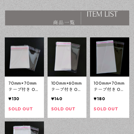
ス ハンドメイド資材 【en工
ス ハンドメイド資材 【en工
房】
房】
70mm×70mm
100mm×60mm
100mm×70mm
テープ付き OP
テープ付き OP
テープ付き OP
P袋付き 100枚
P袋付き 100枚
P袋付き 100枚
¥130
¥140
¥180
ラッピング 梱
ラッピング 梱
ラッピング 梱
包資材 アクセ
包資材 アクセ
包資材 アクセ
SOLD OUT
SOLD OUT
SOLD OUT
サリー資材 【e
サリー資材 【e
サリー資材 【e
n工房】
n工房】
n工房】