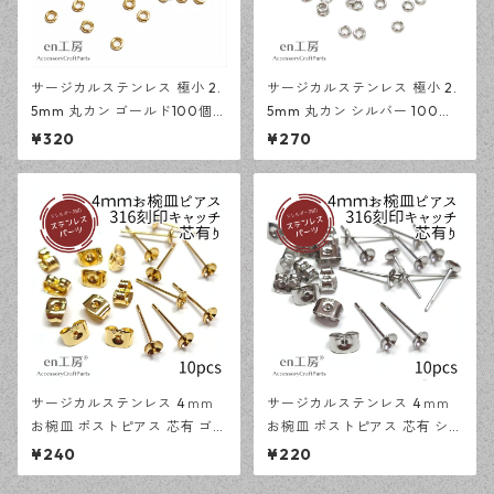
サージカルステンレス 極小 2.
サージカルステンレス 極小 2.
5mm 丸カン ゴールド100個
5mm 丸カン シルバー 100個
アレルギー対応 基礎パーツ ハ
アレルギー対応 基礎パーツ ハ
¥320
¥270
ンドメイド資材 【en工房】
ンドメイド資材 【en工房】
サージカルステンレス 4ｍｍ
サージカルステンレス 4ｍｍ
お椀皿 ポストピアス 芯有 ゴー
お椀皿 ポストピアス 芯有 シル
ルド 10ピース 316刻印キャッ
バー 10ピース 316刻印キャッ
¥240
¥220
チセット アレルギー対応 ピア
チセット アレルギー対応 ピア