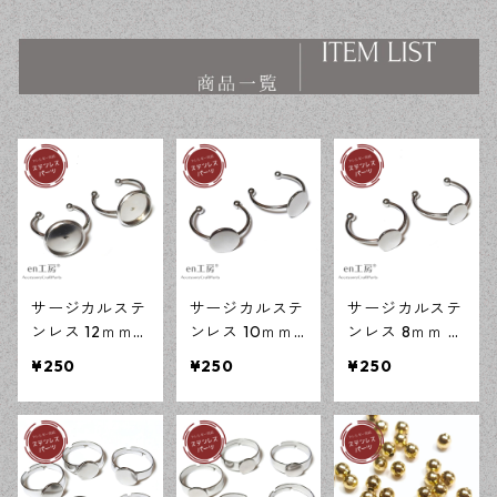
ス ハンドメイド資材 【en工
ス ハンドメイド資材 【en工
房】
房】
サージカルステ
サージカルステ
サージカルステ
ンレス 12ｍｍ
ンレス 10ｍｍ
ンレス 8ｍｍ 平
ミール皿 オー
平皿 オープン
皿 オープンリ
¥250
¥250
¥250
プンリング台
リング台 シル
ング台 シルバ
シルバー 2個 ア
バー 2個 アレル
ー 2個 アレルギ
レルギー対応
ギー対応 アク
ー対応 アクセ
アクセサリーパ
セサリーパーツ
サリーパーツ
ーツ ハンドメ
ハンドメイド資
ハンドメイド資
イド資材 【en
材 【en工房】
材 【en工房】