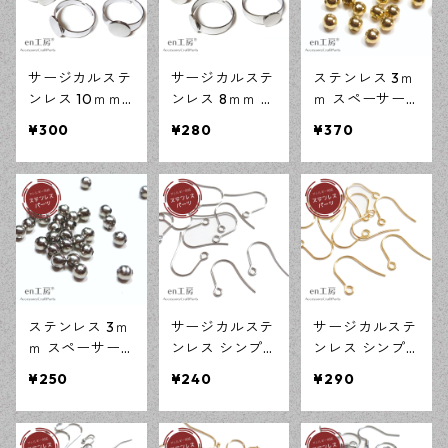
工房】
サージカルステ
サージカルステ
ステンレス 3ｍ
ンレス 10ｍｍ
ンレス 8ｍｍ 平
ｍ スペーサー
平皿 フリーサ
皿 フリーサイ
ビーズ ゴール
¥300
¥280
¥370
イズ リング台
ズ リング台 シ
ド 50個 アレル
シルバー 5個 ア
ルバー 5個 アレ
ギー対応 アク
レルギー対応
ルギー対応 ア
セサリーパーツ
アクセサリーパ
クセサリーパー
ハンドメイド資
ーツ ハンドメ
ツ ハンドメイ
材 【en工房】
イド資材 【en
ド資材 【en工
工房】
房】
ステンレス 3ｍ
サージカルステ
サージカルステ
ｍ スペーサー
ンレス シンプ
ンレス シンプ
ビーズ シルバ
ル フックピア
ル フックピア
¥250
¥240
¥290
ー 50個 アレル
ス シルバー 20
ス ゴールド 20
ギー対応 アク
ピース SUS316
ピース SUS316
セサリーパーツ
L アレルギー対
L アレルギー対