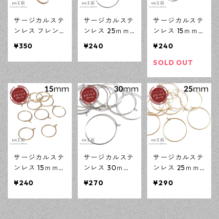
サージカルステ
サージカルステ
サージカルステ
ンレス フレン
ンレス 25ｍｍ
ンレス 15ｍｍ
チ フックピア
フープピアス
フープピアス
¥350
¥240
¥240
ス ゴールド 10
シルバー 20ピ
シルバー 20ピ
ピース アレル
ース SUS316L
ース SUS316L
SOLD OUT
ギー対応 ピア
アレルギー対応
アレルギー対応
ス ハンドメイ
ピアス ハンド
ピアス ハンド
ド資材 【en工
メイド資材 【e
メイド資材 【e
房】
n工房】
n工房】
サージカルステ
サージカルステ
サージカルステ
ンレス 15ｍｍ
ンレス 30ｍｍ
ンレス 25ｍｍ
フープピアス
フープピアス
フープピアス
¥240
¥270
¥290
ゴールド 10ピ
シルバー 20ピ
ゴールド 10ピ
ース SUS316L
ース SUS316L
ース SUS316L
アレルギー対応
アレルギー対応
アレルギー対応