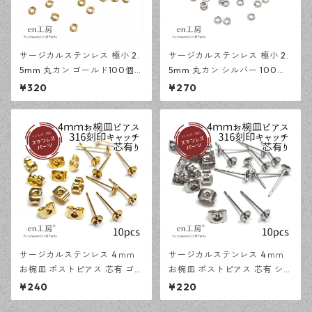
サージカルステンレス 極小 2.
サージカルステンレス 極小 2.
5mm 丸カン ゴールド100個
5mm 丸カン シルバー 100個
アレルギー対応 基礎パーツ ハ
アレルギー対応 基礎パーツ ハ
¥320
¥270
ンドメイド資材 【en工房】
ンドメイド資材 【en工房】
サージカルステンレス 4ｍｍ
サージカルステンレス 4ｍｍ
お椀皿 ポストピアス 芯有 ゴー
お椀皿 ポストピアス 芯有 シル
ルド 10ピース 316刻印キャッ
バー 10ピース 316刻印キャッ
¥240
¥220
チセット アレルギー対応 ピア
チセット アレルギー対応 ピア