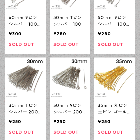
60ｍｍ 9ピン
50ｍｍ Tピン
50ｍｍ 9ピン
シルバー 100本
シルバー 100本
シルバー 100本
(線径0.6ｍｍ)
(線径0.7ｍｍ)
(線径0.6ｍｍ)
¥300
¥280
¥280
ニッケルフリー
ニッケルフリー
ニッケルフリー
基礎パーツ ア
基礎パーツ ア
基礎パーツ ア
SOLD OUT
SOLD OUT
SOLD OUT
クセサリーパー
クセサリーパー
クセサリーパー
ツ 【en工房】
ツ 【en工房】
ツ 【en工房】
30ｍｍ Tピン
30ｍｍ 9ピン
35ｍｍ 丸ピン
シルバー 200
シルバー 200
玉ピン ゴール
本 （線径0.7ｍ
本 (線径0.6ｍ
ド 100本 ニッ
¥250
¥250
¥250
ｍ） ニッケル
ｍ) ニッケルフ
ケルフリー 基
フリー 基礎パ
リー 基礎パー
礎パーツ アク
SOLD OUT
SOLD OUT
SOLD OUT
ーツ アクセサ
ツ アクセサリ
セサリーパーツ