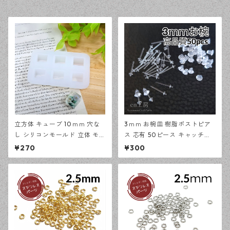
立方体 キューブ 10ｍｍ 穴な
3ｍｍ お椀皿 樹脂ポストピア
し シリコンモールド 立体 モー
ス 芯有 50ピース キャッチセ
ルド レジン型 アクセサリー資
ット アレルギー対応 ピアス ハ
¥270
¥300
材【en工房】
ンドメイド資材 【en工房】