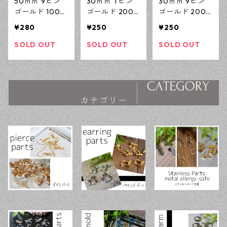
50ｍｍ 9ピン
30ｍｍ Tピン
30ｍｍ 9ピン
ゴールド 100本
ゴールド 200
ゴールド 200
(線径0.6ｍｍ)
本 （線径0.7ｍ
本 (線径0.6ｍ
¥280
¥250
¥250
ニッケルフリー
ｍ） ニッケル
ｍ) ニッケルフ
基礎パーツ ア
フリー 基礎パ
リー 基礎パー
SOLD OUT
SOLD OUT
SOLD OUT
クセサリーパー
ーツ アクセサ
ツ アクセサリ
ツ 【en工房】
リーパーツ 【e
ーパーツ 【en
n工房】
工房】