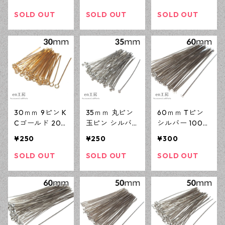
ｍ) ニッケルフ
ｍ) ニッケルフ
ｍ） ニッケル
リー 基礎パー
リー 基礎パー
フリー 基礎パ
SOLD OUT
SOLD OUT
SOLD OUT
ツ アクセサリ
ツ アクセサリ
ーツ アクセサ
ーパーツ 【en
ーパーツ 【en
リーパーツ 【e
工房】
工房】
n工房】
30ｍｍ 9ピン K
35ｍｍ 丸ピン
60ｍｍ Tピン
Cゴールド 200
玉ピン シルバ
シルバー 100本
本 (線径0.6ｍ
ー 100本 ニッ
(線径0.7ｍｍ)
¥250
¥250
¥300
ｍ) ニッケルフ
ケルフリー 基
ニッケルフリー
リー 基礎パー
礎パーツ アク
基礎パーツ ア
SOLD OUT
SOLD OUT
SOLD OUT
ツ アクセサリ
セサリーパーツ
クセサリーパー
ーパーツ 【en
【en工房】
ツ 【en工房】
工房】