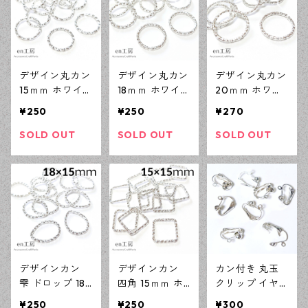
デザイン丸カン
デザイン丸カン
デザイン丸カン
15ｍｍ ホワイ
18ｍｍ ホワイ
20ｍｍ ホワイ
トシルバー 50
トシルバー 30
トシルバー 30
¥250
¥250
¥270
個 ローレット
個 ローレット
個 ローレット
加工 レジン ハ
加工 レジン ハ
加工 レジン ハ
SOLD OUT
SOLD OUT
SOLD OUT
ンドメイド ア
ンドメイド ア
ンドメイド ア
クセサリーパー
クセサリーパー
クセサリーパー
ツ 【en工房】
ツ 【en工房】
ツ 【en工房】
デザインカン
デザインカン
カン付き 丸玉
雫 ドロップ 18
四角 15ｍｍ ホ
クリップ イヤ
mm×15mm ホワ
ワイトシルバー
リング ホワイ
¥250
¥250
¥300