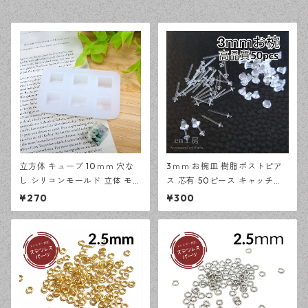
立方体 キューブ 10ｍｍ 穴な
3ｍｍ お椀皿 樹脂ポストピア
し シリコンモールド 立体 モー
ス 芯有 50ピース キャッチセ
ルド レジン型 アクセサリー資
ット アレルギー対応 ピアス ハ
¥270
¥300
材【en工房】
ンドメイド資材 【en工房】