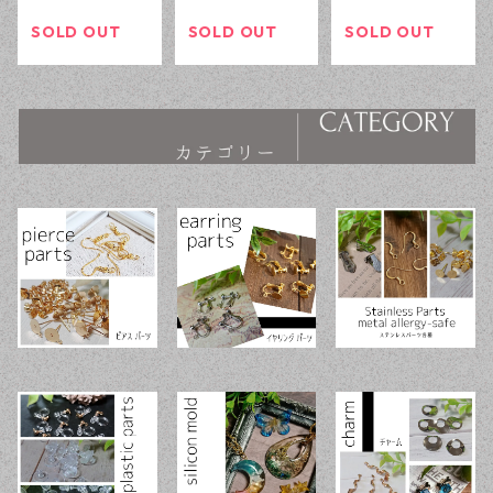
イトシルバー 3
30個 ローレッ
トシルバー 20
0個 ローレット
ト加工 レジン
ピース アクセ
SOLD OUT
SOLD OUT
SOLD OUT
加工 レジン ハ
ハンドメイド
サリーパーツ
ンドメイド ア
アクセサリーパ
ハンドメイド資
クセサリーパー
ーツ 【en工
材 【en工房】
ツ 【en工房】
房】