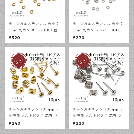
サージカルステンレス 極小 2.
サージカルステンレス 極小 2.
5mm 丸カン ゴールド100個
5mm 丸カン シルバー 100個
アレルギー対応 基礎パーツ ハ
アレルギー対応 基礎パーツ ハ
¥320
¥270
ンドメイド資材 【en工房】
ンドメイド資材 【en工房】
サージカルステンレス 4ｍｍ
サージカルステンレス 4ｍｍ
お椀皿 ポストピアス 芯有 ゴー
お椀皿 ポストピアス 芯有 シル
ルド 10ピース 316刻印キャッ
バー 10ピース 316刻印キャッ
¥240
¥220
チセット アレルギー対応 ピア
チセット アレルギー対応 ピア