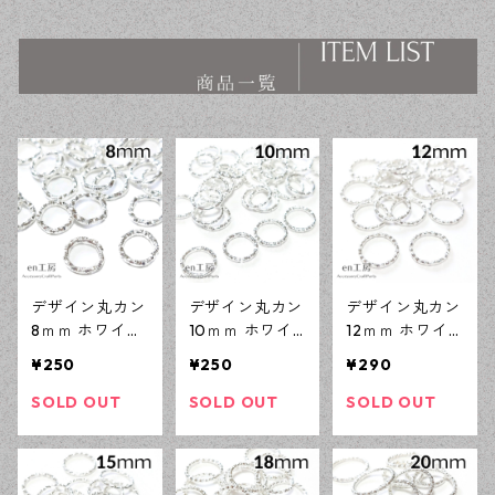
ス ハンドメイド資材 【en工
ス ハンドメイド資材 【en工
房】
房】
デザイン丸カン
デザイン丸カン
デザイン丸カン
8ｍｍ ホワイト
10ｍｍ ホワイ
12ｍｍ ホワイ
シルバー 100個
トシルバー 80
トシルバー 60
¥250
¥250
¥290
ローレット加工
個 ローレット
個 ローレット
レジン ハンド
加工 レジン ハ
加工 レジン ハ
SOLD OUT
SOLD OUT
SOLD OUT
メイド アクセ
ンドメイド ア
ンドメイド ア
サリーパーツ
クセサリーパー
クセサリーパー
【en工房】
ツ 【en工房】
ツ 【en工房】