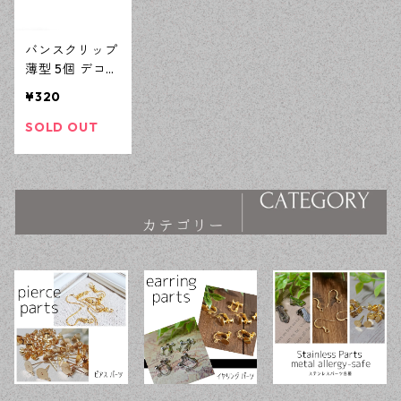
バンスクリップ
薄型 5個 デコパ
ーツ ハンドメ
¥320
イド土台 ヘア
アクセサリーパ
SOLD OUT
ーツ 【en工
房】