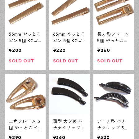
55mm やっとこ
65mm やっとこ
長方形フレーム
ピン 5個 KCゴ
ピン 5個 KCゴ
5個 やっとこピ
ールド ヘアク
ールド ヘアク
ン 59mm×16ｍ
¥200
¥220
¥260
リップ ハンド
リップ ハンド
ｍ KCゴールド
メイド土台 ヘ
メイド土台 ヘ
ヘアクリップ
SOLD OUT
SOLD OUT
SOLD OUT
アアクセサリー
アアクセサリー
ハンドメイド土
パーツ 【en工
パーツ 【en工
台 ヘアアクセ
房】
房】
サリーパーツ
【en工房】
三角フレーム 5
薄型 大きめ バ
アーチ型 バナ
個 やっとこピ
ナナクリップ 5
ナクリップ 5個
ン 60mm×20ｍ
個 デコパーツ
デコパーツ ハ
¥290
¥360
¥520