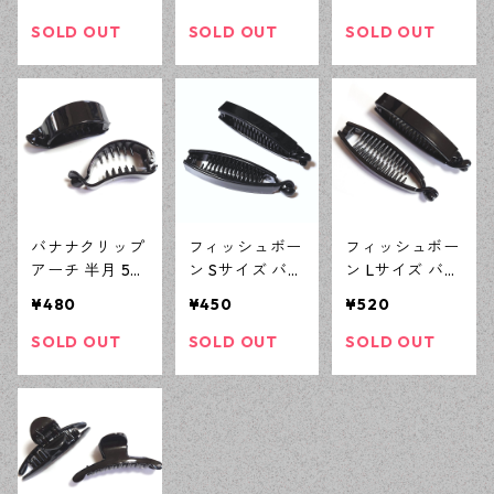
ｍ KCゴールド
ハンドメイド土
ンドメイド土台
ヘアクリップ
台 ヘアアクセ
ヘアアクセサリ
SOLD OUT
SOLD OUT
SOLD OUT
ハンドメイド土
サリーパーツ
ーパーツ 【en
台 ヘアアクセ
【en工房】
工房】
サリーパーツ
【en工房】
バナナクリップ
フィッシュボー
フィッシュボー
アーチ 半月 5個
ン Sサイズ バナ
ン Lサイズ バナ
デコパーツ ハ
ナクリップ 5個
ナクリップ 5個
¥480
¥450
¥520
ンドメイド土台
デコパーツ ハ
デコパーツ ハ
ヘアアクセサリ
ンドメイド土台
ンドメイド土台
SOLD OUT
SOLD OUT
SOLD OUT
ーパーツ 【en
ヘアアクセサリ
ヘアアクセサリ
工房】
ーパーツ 【en
ーパーツ 【en
工房】
工房】