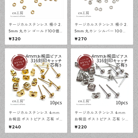
サージカルステンレス 極小 2.
サージカルステンレス 極小 2.
5mm 丸カン ゴールド100個
5mm 丸カン シルバー 100個
アレルギー対応 基礎パーツ ハ
アレルギー対応 基礎パーツ ハ
¥320
¥270
ンドメイド資材 【en工房】
ンドメイド資材 【en工房】
サージカルステンレス 4ｍｍ
サージカルステンレス 4ｍｍ
お椀皿 ポストピアス 芯有 ゴー
お椀皿 ポストピアス 芯有 シル
ルド 10ピース 316刻印キャッ
バー 10ピース 316刻印キャッ
¥240
¥220
チセット アレルギー対応 ピア
チセット アレルギー対応 ピア