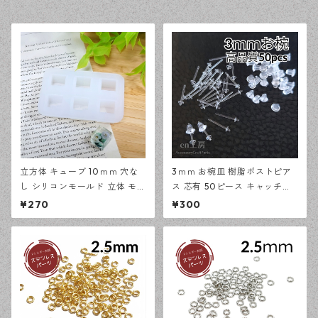
立方体 キューブ 10ｍｍ 穴な
3ｍｍ お椀皿 樹脂ポストピア
し シリコンモールド 立体 モー
ス 芯有 50ピース キャッチセ
ルド レジン型 アクセサリー資
ット アレルギー対応 ピアス ハ
¥270
¥300
材【en工房】
ンドメイド資材 【en工房】