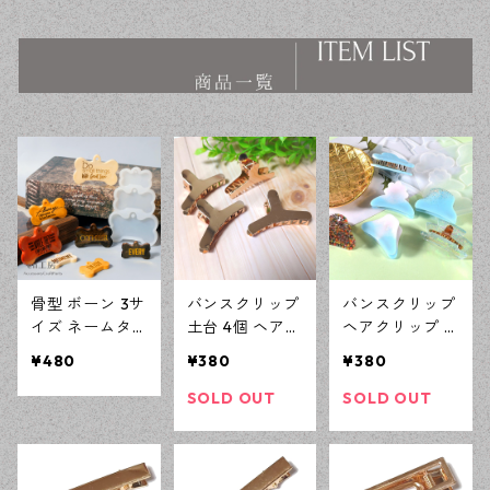
ス ハンドメイド資材 【en工
ス ハンドメイド資材 【en工
房】
房】
骨型 ボーン 3サ
バンスクリップ
バンスクリップ
イズ ネームタ
土台 4個 ヘアク
ヘアクリップ 6
グ シリコンモ
リップ 55ｍｍ
種 シリコンモ
¥480
¥380
¥380
ールド レジン
ゴールド ハン
ールド レジン
型 モールド ハ
ドメイド土台
型 モールド ハ
SOLD OUT
SOLD OUT
ンドメイド 資
ヘアアクセサリ
ンドメイド 資
材【en工房】
ーパーツ 【en
材【en工房】
工房】