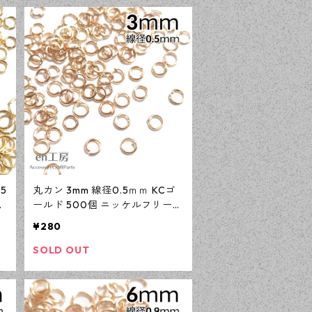
5
丸カン 3mm 線径0.5ｍｍ KCゴ
個
ールド 500個 ニッケルフリー
ク
基礎パーツ アクセサリーパーツ
¥280
【en工房】
SOLD OUT