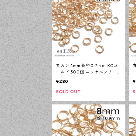
丸カン 4mm 線径0.7ｍｍ KCゴ
丸
ールド 500個 ニッケルフリー
基礎パーツ アクセサリーパーツ
¥280
¥
【en工房】
SOLD OUT
S