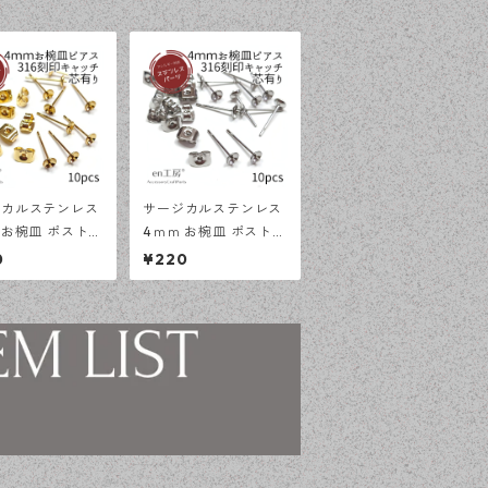
ジカルステンレス
サージカルステンレス
 お椀皿 ポストピ
4ｍｍ お椀皿 ポストピ
芯有 ゴールド 10
アス 芯有 シルバー 10
0
¥220
 316刻印キャッ
ピース 316刻印キャッ
ト アレルギー対
チセット アレルギー対
アス ハンドメイ
応 ピアス ハンドメイ
 【en工房】
ド資材 【en工房】