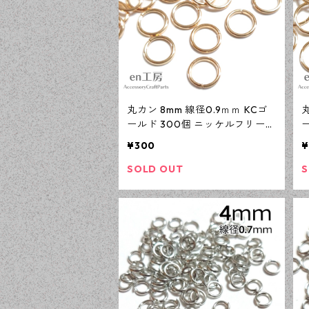
丸カン 8mm 線径0.9ｍｍ KCゴ
丸
ールド 300個 ニッケルフリー
基礎パーツ アクセサリーパーツ
¥300
¥
【en工房】
SOLD OUT
S