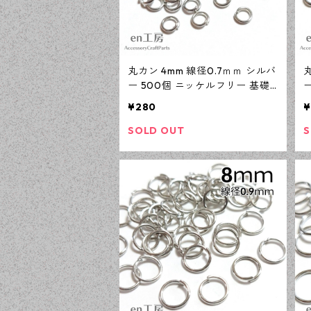
丸カン 4mm 線径0.7ｍｍ シルバ
ー 500個 ニッケルフリー 基礎
パーツ アクセサリーパーツ 【e
¥280
¥
n工房】
SOLD OUT
S