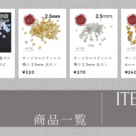
樹脂ポス
サージカルステンレス
サージカルステンレス
サー
0ピー
極小 2.5mm 丸カン ゴ
極小 2.5mm 丸カン シ
4ｍｍ
ト ア
ールド100個 アレルギ
ルバー 100個 アレル
アス 
¥320
¥270
¥24
アス
ー対応 基礎パーツ ハ
ギー対応 基礎パーツ
ピース
 【e
ンドメイド資材 【en
ハンドメイド資材 【e
チセッ
工房】
n工房】
応 ピ
ド資材