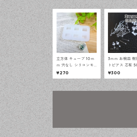
立方体 キューブ 10ｍ
3ｍｍ お椀皿 
ｍ 穴なし シリコンモ
トピアス 芯有 5
ールド 立体 モールド
ス キャッチセッ
¥270
¥300
レジン型 アクセサリー
レルギー対応 ピ
資材【en工房】
ハンドメイド資材
n工房】