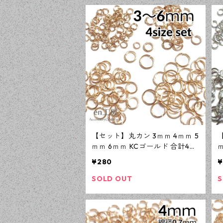
【セット】丸カン 3ｍｍ 4ｍｍ 5
ｍｍ 6ｍｍ KCゴールド 合計40
0個 ニッケルフリー 基礎パーツ
¥280
¥
アクセサリーパーツ 【en工房】
SOLD OUT
S