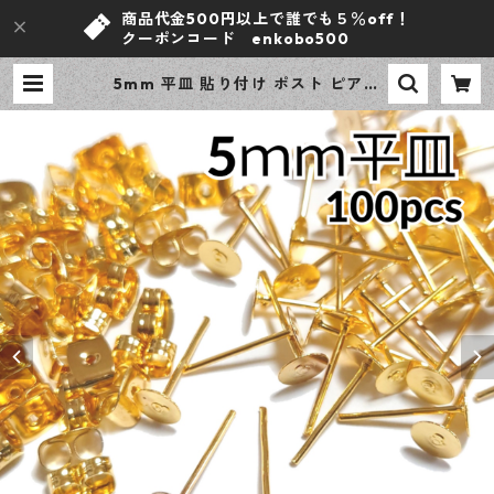
商品代金500円以上で誰でも５％off！
クーポンコード enkobo500
5mm 平皿 貼り付け ポスト ピアス
ゴールド 100ピース 金属キャッチ
大容量 プチプラパーツ 【en工房】
| ｅｎ工房