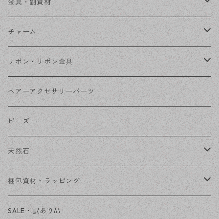
ステンレス金具
デザイン丸カン
金具・副資材
フレーム
丸カン
チャーム
コネクター
ピン類
金属
リボン・リボン金具
その他
花座・ビーズキャップ
アクリル・プラ
リボン
ヘアーアクセサリーパーツ
チェーン
ファーボール
リボン金具
ビーズ
その他
天然石
穴あき
梱包資材・ラッピング
穴なし
発送ボックス
SALE・訳あり品