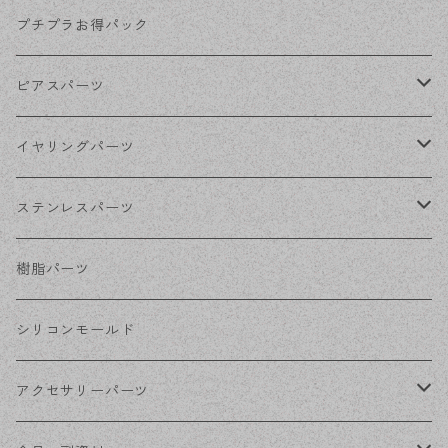
KCゴールド
プチプラお得パック
ゴールド
ピアスパーツ
シルバー
ポストピアス
イヤリングパーツ
ホワイトシルバー
フックピアス
ネジばねイヤリング
ステンレスパーツ
ステンレス・シルバー
その他ピアス
クリップイヤリング
ステンレスピアス
樹脂パーツ
ステンレス・ゴールド
ノンホールピアス
ステンレスイヤリング
シリコンモールド
ステンレスチェーン
アクセサリーパーツ