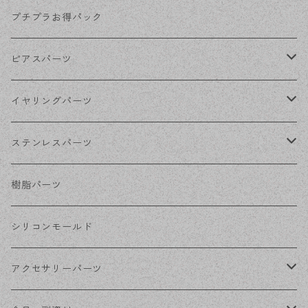
KCゴールド
プチプラお得パック
ゴールド
ピアスパーツ
シルバー
ポストピアス
イヤリングパーツ
ホワイトシルバー
フックピアス
ネジばねイヤリング
ステンレスパーツ
ステンレス・シルバー
その他ピアス
クリップイヤリング
ステンレスピアス
樹脂パーツ
ステンレス・ゴールド
ノンホールピアス
ステンレスイヤリング
シリコンモールド
ステンレスチェーン
アクセサリーパーツ