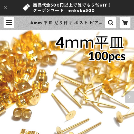
商品代金500円以上で誰でも５％off！
クーポンコード enkobo500
4mm 平皿 貼り付け ポスト ピアス
ゴールド 100ピース 金属キャッチ
大容量 プチプラパーツ 【en工房】
| ｅｎ工房