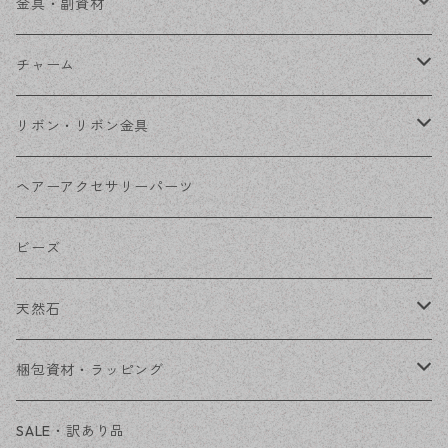
ステンレス金具
デザイン丸カン
金具・副資材
フレーム
丸カン
チャーム
コネクター
ピン類
金属
リボン・リボン金具
その他
花座・ビーズキャップ
アクリル・プラ
リボン
ヘアーアクセサリーパーツ
チェーン
ファーボール
リボン金具
ビーズ
その他
天然石
穴あき
梱包資材・ラッピング
穴なし
発送ボックス
SALE・訳あり品