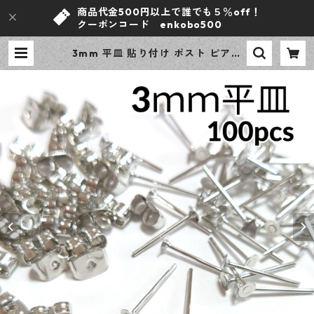
商品代金500円以上で誰でも５％off！
クーポンコード enkobo500
3mm 平皿 貼り付け ポスト ピアス
シルバー 100ピース 金属キャッチ
大容量 プチプラパーツ 【en工房】
| ｅｎ工房