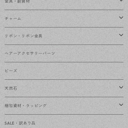
ステンレス金具
デザイン丸カン
金具・副資材
フレーム
丸カン
チャーム
コネクター
ピン類
金属
リボン・リボン金具
その他
花座・ビーズキャップ
アクリル・プラ
リボン
ヘアーアクセサリーパーツ
チェーン
ファーボール
リボン金具
ビーズ
その他
天然石
穴あき
梱包資材・ラッピング
穴なし
発送ボックス
SALE・訳あり品