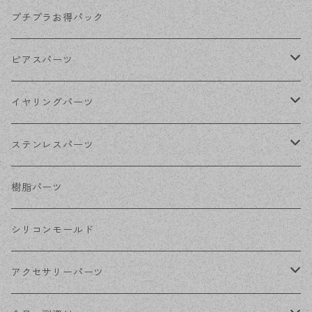
KCゴールド
プチプラお得パック
ゴールド
ピアスパーツ
シルバー
ポストピアス
イヤリングパーツ
ホワイトシルバー
フックピアス
ネジばねイヤリング
ステンレスパーツ
ステンレス・シルバー
その他ピアス
クリップイヤリング
ステンレスピアス
樹脂パーツ
ステンレス・ゴールド
ノンホールピアス
ステンレスイヤリング
シリコンモールド
ステンレスチェーン
アクセサリーパーツ