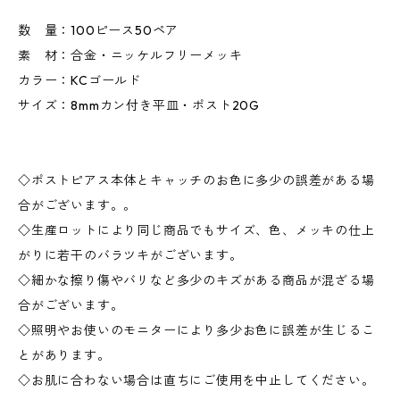
数 量：100ピース50ペア
素 材：合金・ニッケルフリーメッキ
カラー：KCゴールド
サイズ：8mmカン付き平皿・ポスト20G
◇ポストピアス本体とキャッチのお色に多少の誤差がある場
合がございます。。
◇生産ロットにより同じ商品でもサイズ、色、メッキの仕上
がりに若干のバラツキがございます。
◇細かな擦り傷やバリなど多少のキズがある商品が混ざる場
合がございます。
◇照明やお使いのモニターにより多少お色に誤差が生じるこ
とがあります。
◇お肌に合わない場合は直ちにご使用を中止してください。