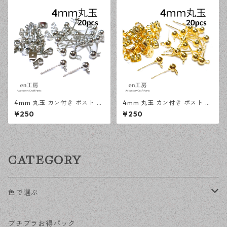
4mm 丸玉 カン付き ポスト ピ
4mm 丸玉 カン付き ポスト ピ
アス シルバー 20ピース 金属
アス ゴールド 20ピース 金属
¥250
¥250
キャッチ ピアス 【en工房】
キャッチ ピアスパーツ 【en工
房】
CATEGORY
色で選ぶ
KCゴールド
プチプラお得パック