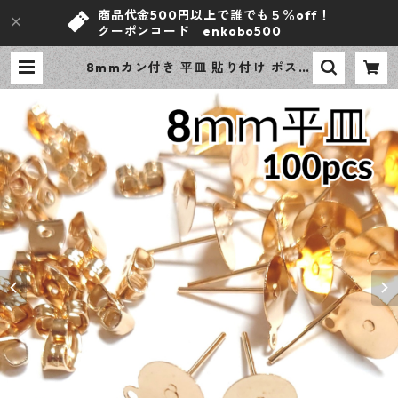
商品代金500円以上で誰でも５％off！
クーポンコード enkobo500
8mmカン付き 平皿 貼り付け ポスト
ピアス KCゴールド 100ピース 金属
キャッチ 大容量 プチプラパーツ
【en工房】 | ｅｎ工房