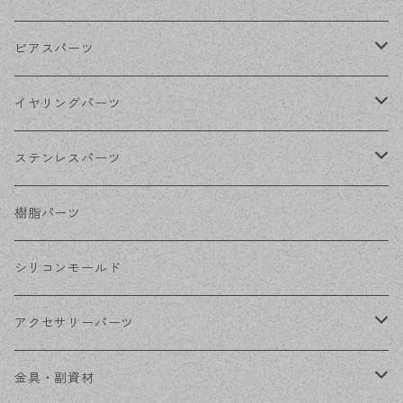
ゴールド
ピアスパーツ
シルバー
ポストピアス
イヤリングパーツ
ホワイトシルバー
フックピアス
ネジばねイヤリング
ステンレスパーツ
ステンレス・シルバー
その他ピアス
クリップイヤリング
ステンレスピアス
樹脂パーツ
ステンレス・ゴールド
ノンホールピアス
ステンレスイヤリング
シリコンモールド
ステンレスチェーン
アクセサリーパーツ
ステンレス金具
デザイン丸カン
金具・副資材