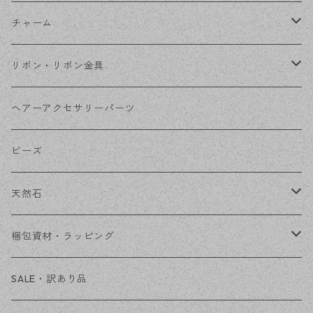
フレーム
丸カン
チャーム
コネクター
ピン類
金属
リボン・リボン金具
その他
花座・ビーズキャップ
アクリル・プラ
リボン
ヘアーアクセサリーパーツ
チェーン
ファーボール
リボン金具
ビーズ
その他
天然石
穴あき
梱包資材・ラッピング
穴なし
発送ボックス
SALE・訳あり品