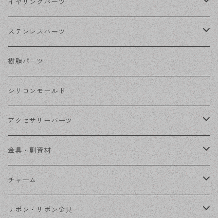
シルバー
ポストピアス
イヤリングパーツ
ホワイトシルバー
フックピアス
ネジばねイヤリング
ステンレスパーツ
ステンレス・シルバー
その他ピアス
クリップイヤリング
ステンレスピアス
樹脂パーツ
ステンレス・ゴールド
ノンホールピアス
ステンレスイヤリング
シリコンモールド
ステンレスチェーン
アクセサリーパーツ
ステンレス金具
デザイン丸カン
金具・副資材
フレーム
丸カン
チャーム
コネクター
ピン類
金属
リボン・リボン金具