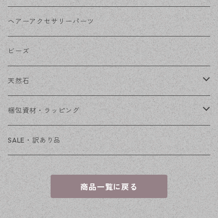
その他
花座・ビーズキャップ
アクリル・プラ
リボン
ヘアーアクセサリーパーツ
チェーン
ファーボール
リボン金具
ビーズ
その他
天然石
穴あき
梱包資材・ラッピング
穴なし
発送ボックス
SALE・訳あり品
アクセサリー台紙
商品一覧に戻る
OPP袋