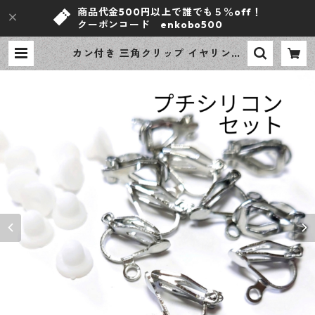
商品代金500円以上で誰でも５％off！
クーポンコード enkobo500
カン付き 三角クリップ イヤリング
シルバー 20ピース アクセサリーパ
ーツ 【en工房】 | ｅｎ工房