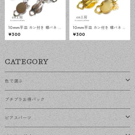
10mm平皿 カン付き 蝶バネ イ
10mm平皿 カン付き 蝶バネ イ
ヤリング シルバー 20ピース
ヤリング ゴールド 20ピース
¥300
¥300
アクセサリーパーツ 【en工
アクセサリーパーツ 【en工
房】
房】
CATEGORY
色で選ぶ
KCゴールド
プチプラお得パック
ゴールド
ピアスパーツ