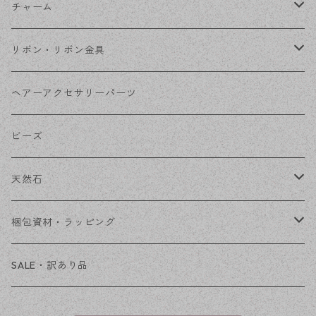
フレーム
丸カン
チャーム
コネクター
ピン類
金属
リボン・リボン金具
その他
花座・ビーズキャップ
アクリル・プラ
リボン
ヘアーアクセサリーパーツ
チェーン
ファーボール
リボン金具
ビーズ
その他
天然石
穴あき
梱包資材・ラッピング
穴なし
発送ボックス
SALE・訳あり品
アクセサリー台紙