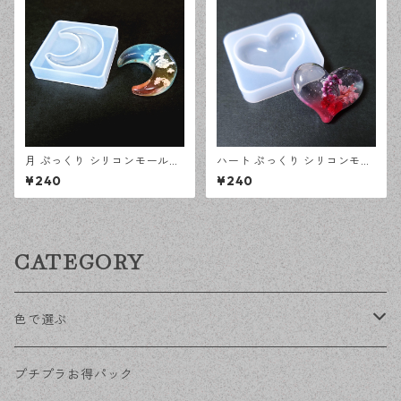
月 ぷっくり シリコンモールド
ハート ぷっくり シリコンモー
立体 レジン型 オルゴナイト モ
ルド 立体 レジン型 オルゴナイ
¥240
¥240
ールド ハンドメイド 資材【en
ト モールド ハンドメイド 資材
工房】
【en工房】
CATEGORY
色で選ぶ
KCゴールド
プチプラお得パック