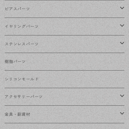
ゴールド
ピアスパーツ
シルバー
ポストピアス
イヤリングパーツ
ホワイトシルバー
フックピアス
ネジばねイヤリング
ステンレスパーツ
ステンレス・シルバー
その他ピアス
クリップイヤリング
ステンレスピアス
樹脂パーツ
ステンレス・ゴールド
ノンホールピアス
ステンレスイヤリング
シリコンモールド
ステンレスチェーン
アクセサリーパーツ
ステンレス金具
デザイン丸カン
金具・副資材