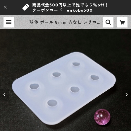
商品代金500円以上で誰でも５％off！
クーポンコード enkobo500
球体 ボール 8ｍｍ 穴なし シリコン
モールド 立体 モールド レジン型 ア
クセサリー資材【en工房】 | ｅｎ工
房