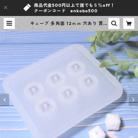
商品代金500円以上で誰でも５％off！
クーポンコード enkobo500
キューブ 多角面 12ｍｍ 穴あり 貫通
穴 シリコンモールド 立体 レジン型
モールド アクセサリー資材【en工
房】 | ｅｎ工房