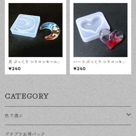
月 ぷっくり シリコンモールド
ハート ぷっくり シリコンモー
立体 レジン型 オルゴナイト モ
ルド 立体 レジン型 オルゴナイ
¥240
¥240
ールド ハンドメイド 資材【en
ト モールド ハンドメイド 資材
工房】
【en工房】
CATEGORY
色で選ぶ
KCゴールド
プチプラお得パック