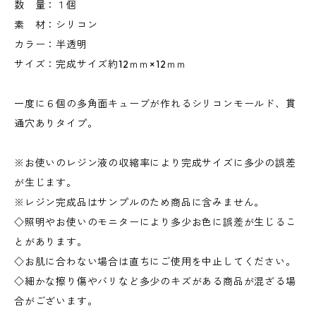
数 量：１個
素 材：シリコン
カラー：半透明
サイズ：完成サイズ約12ｍｍ×12ｍｍ
一度に６個の多角面キューブが作れるシリコンモールド、貫
通穴ありタイプ。
※お使いのレジン液の収縮率により完成サイズに多少の誤差
が生じます。
※レジン完成品はサンプルのため商品に含みません。
◇照明やお使いのモニターにより多少お色に誤差が生じるこ
とがあります。
◇お肌に合わない場合は直ちにご使用を中止してください。
◇細かな擦り傷やバリなど多少のキズがある商品が混ざる場
合がございます。