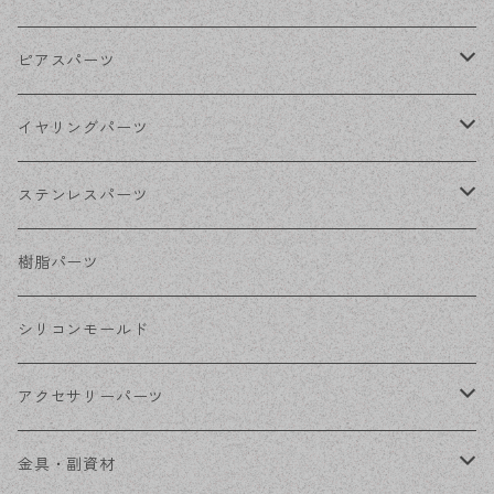
ゴールド
ピアスパーツ
シルバー
ポストピアス
イヤリングパーツ
ホワイトシルバー
フックピアス
ネジばねイヤリング
ステンレスパーツ
ステンレス・シルバー
その他ピアス
クリップイヤリング
ステンレスピアス
樹脂パーツ
ステンレス・ゴールド
ノンホールピアス
ステンレスイヤリング
シリコンモールド
ステンレスチェーン
アクセサリーパーツ
ステンレス金具
デザイン丸カン
金具・副資材