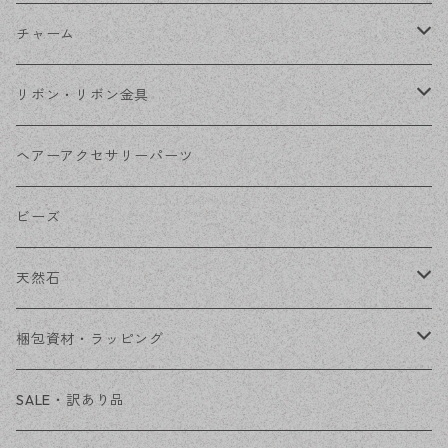
フレーム
丸カン
チャーム
コネクター
ピン類
金属
リボン・リボン金具
その他
花座・ビーズキャップ
アクリル・プラ
リボン
ヘアーアクセサリーパーツ
チェーン
ファーボール
リボン金具
ビーズ
その他
天然石
穴あき
梱包資材・ラッピング
穴なし
発送ボックス
SALE・訳あり品