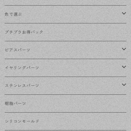
色で選ぶ
KCゴールド
プチプラお得パック
ゴールド
ピアスパーツ
シルバー
ポストピアス
イヤリングパーツ
ホワイトシルバー
フックピアス
ネジばねイヤリング
ステンレスパーツ
ステンレス・シルバー
その他ピアス
クリップイヤリング
ステンレスピアス
樹脂パーツ
ステンレス・ゴールド
ノンホールピアス
ステンレスイヤリング
シリコンモールド