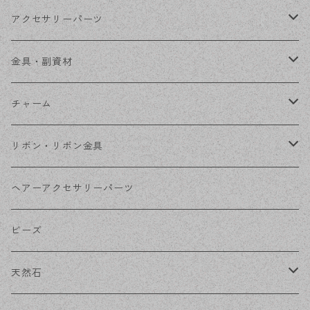
ステンレスチェーン
アクセサリーパーツ
ステンレス金具
デザイン丸カン
金具・副資材
フレーム
丸カン
チャーム
コネクター
ピン類
金属
リボン・リボン金具
その他
花座・ビーズキャップ
アクリル・プラ
リボン
ヘアーアクセサリーパーツ
チェーン
ファーボール
リボン金具
ビーズ
その他
天然石