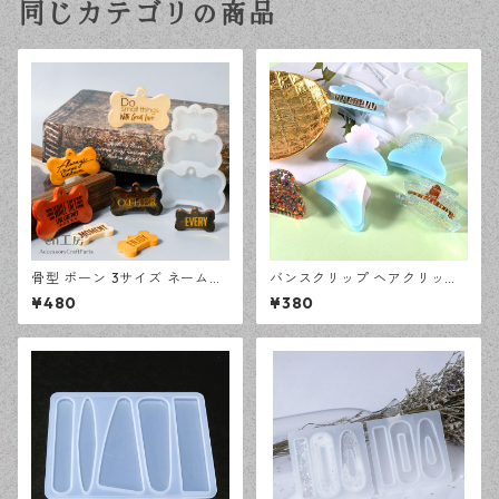
同じカテゴリの商品
骨型 ボーン 3サイズ ネームタ
バンスクリップ ヘアクリップ
グ シリコンモールド レジン型
6種 シリコンモールド レジン
¥480
¥380
モールド ハンドメイド 資材
型 モールド ハンドメイド 資材
【en工房】
【en工房】