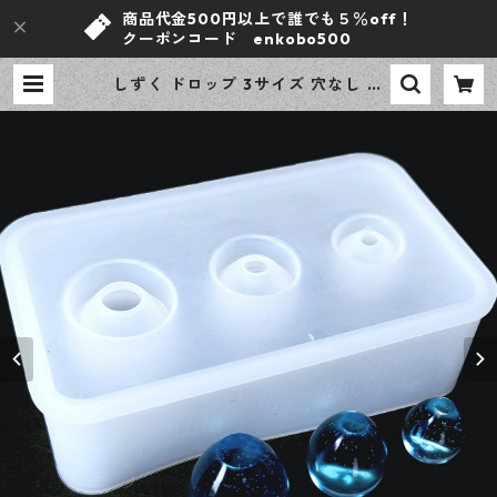
商品代金500円以上で誰でも５％off！
クーポンコード enkobo500
しずく ドロップ 3サイズ 穴なし シ
リコンモールド 立体 モールド レジ
ン型 アクセサリー資材【en工房】 |
ｅｎ工房