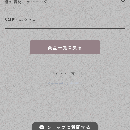
穴あき
梱包資材・ラッピング
穴なし
発送ボックス
SALE・訳あり品
アクセサリー台紙
商品一覧に戻る
OPP袋
© ｅｎ工房
Powered by
ショップに質問する