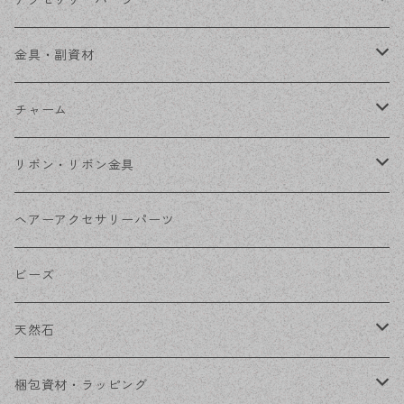
アクセサリーパーツ
ステンレス金具
デザイン丸カン
金具・副資材
フレーム
丸カン
チャーム
コネクター
ピン類
金属
リボン・リボン金具
その他
花座・ビーズキャップ
アクリル・プラ
リボン
ヘアーアクセサリーパーツ
チェーン
ファーボール
リボン金具
ビーズ
その他
天然石
穴あき
梱包資材・ラッピング