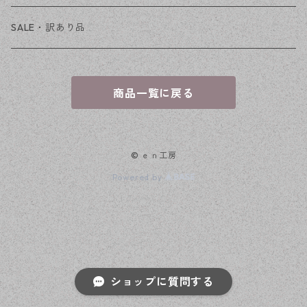
穴なし
発送ボックス
SALE・訳あり品
アクセサリー台紙
商品一覧に戻る
OPP袋
© ｅｎ工房
Powered by
ショップに質問する