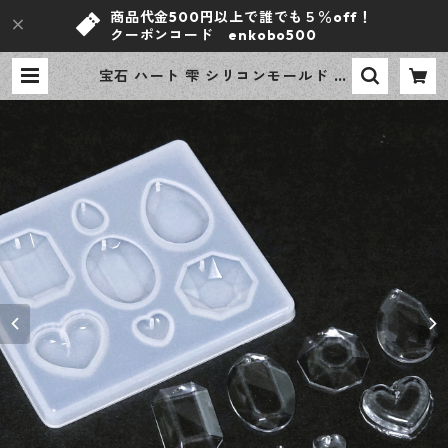
商品代金500円以上で誰でも５％off！
クーポンコード enkobo500
宝石 ハート 雫 シリコンモールド 穴
あり 7種 チャーム レジン型 モール
ド アクセサリー資材【en工房】 |
ｅｎ工房