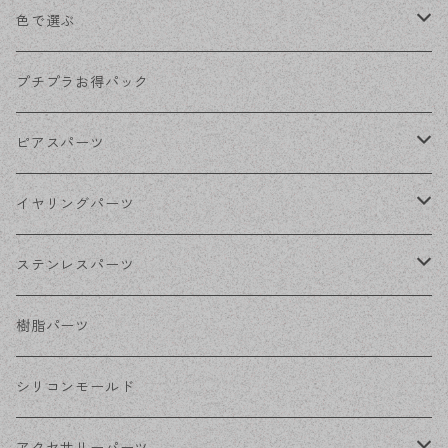
色で選ぶ
KCゴールド
プチプラお得パック
ゴールド
ピアスパーツ
シルバー
ポストピアス
イヤリングパーツ
ホワイトシルバー
フックピアス
ネジばねイヤリング
ステンレスパーツ
ステンレス・シルバー
その他ピアス
クリップイヤリング
ステンレスピアス
樹脂パーツ
ステンレス・ゴールド
ノンホールピアス
ステンレスイヤリング
シリコンモールド
ステンレスチェーン