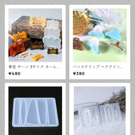
骨型 ボーン 3サイズ ネームタ
バンスクリップ ヘアクリップ
グ シリコンモールド レジン型
6種 シリコンモールド レジン
¥480
¥380
モールド ハンドメイド 資材
型 モールド ハンドメイド 資材
【en工房】
【en工房】