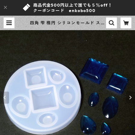
商品代金500円以上で誰でも５％off！
クーポンコード enkobo500
四角 雫 楕円 シリコンモールド スク
エア オーバル ドロップ レジン型 モ
ールド アクセサリー資材【en工
房】 | ｅｎ工房