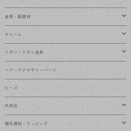
ステンレス金具
デザイン丸カン
金具・副資材
フレーム
丸カン
チャーム
コネクター
ピン類
金属
リボン・リボン金具
その他
花座・ビーズキャップ
アクリル・プラ
リボン
ヘアーアクセサリーパーツ
チェーン
ファーボール
リボン金具
ビーズ
その他
天然石
穴あき
梱包資材・ラッピング