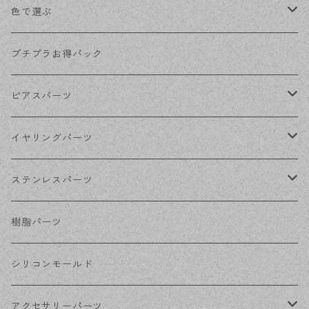
色で選ぶ
KCゴールド
プチプラお得パック
ゴールド
ピアスパーツ
シルバー
ポストピアス
イヤリングパーツ
ホワイトシルバー
フックピアス
ネジばねイヤリング
ステンレスパーツ
ステンレス・シルバー
その他ピアス
クリップイヤリング
ステンレスピアス
樹脂パーツ
ステンレス・ゴールド
ノンホールピアス
ステンレスイヤリング
シリコンモールド
ステンレスチェーン
アクセサリーパーツ