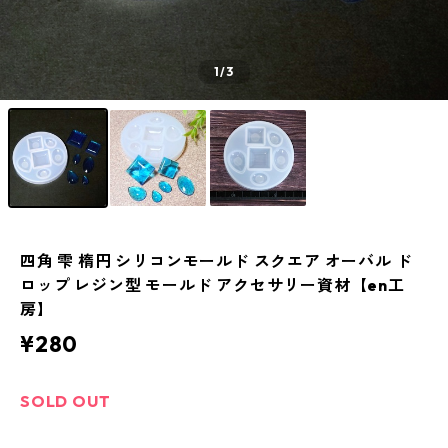
1
/3
四角 雫 楕円 シリコンモールド スクエア オーバル ド
ロップ レジン型 モールド アクセサリー資材【en工
房】
¥280
SOLD OUT