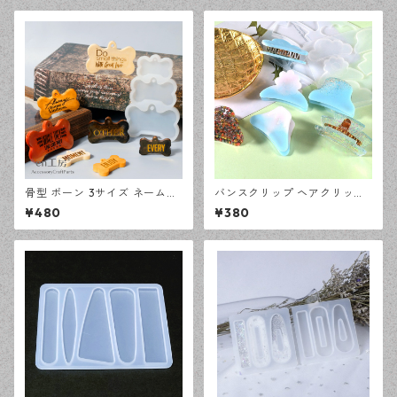
骨型 ボーン 3サイズ ネームタ
バンスクリップ ヘアクリップ
グ シリコンモールド レジン型
6種 シリコンモールド レジン
¥480
¥380
モールド ハンドメイド 資材
型 モールド ハンドメイド 資材
【en工房】
【en工房】