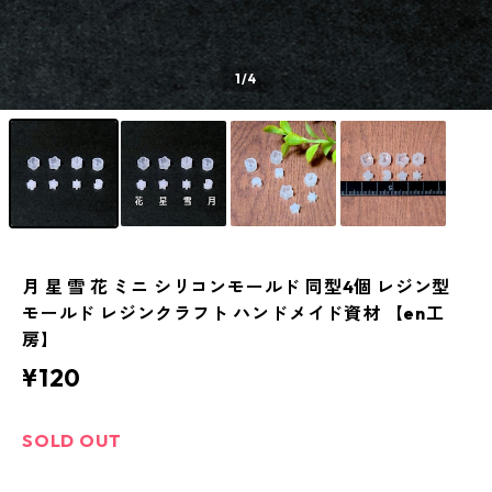
1
/4
月 星 雪 花 ミニ シリコンモールド 同型4個 レジン型
モールド レジンクラフト ハンドメイド資材 【en工
房】
¥120
SOLD OUT