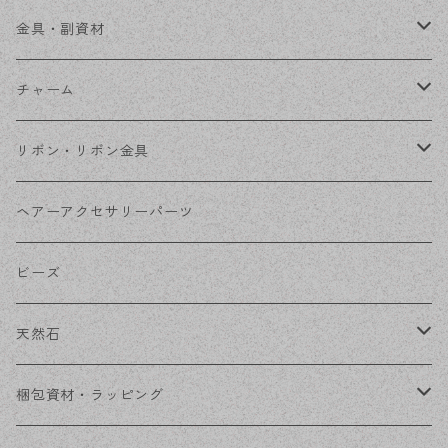
ステンレス金具
デザイン丸カン
金具・副資材
フレーム
丸カン
チャーム
コネクター
ピン類
金属
リボン・リボン金具
その他
花座・ビーズキャップ
アクリル・プラ
リボン
ヘアーアクセサリーパーツ
チェーン
ファーボール
リボン金具
ビーズ
その他
天然石
穴あき
梱包資材・ラッピング