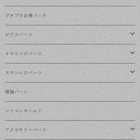
KCゴールド
プチプラお得パック
ゴールド
ピアスパーツ
シルバー
ポストピアス
イヤリングパーツ
ホワイトシルバー
フックピアス
ネジばねイヤリング
ステンレスパーツ
ステンレス・シルバー
その他ピアス
クリップイヤリング
ステンレスピアス
樹脂パーツ
ステンレス・ゴールド
ノンホールピアス
ステンレスイヤリング
シリコンモールド
ステンレスチェーン
アクセサリーパーツ