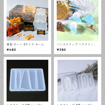
骨型 ボーン 3サイズ ネームタ
バンスクリップ ヘアクリップ
グ シリコンモールド レジン型
6種 シリコンモールド レジン
¥480
¥380
モールド ハンドメイド 資材
型 モールド ハンドメイド 資材
【en工房】
【en工房】