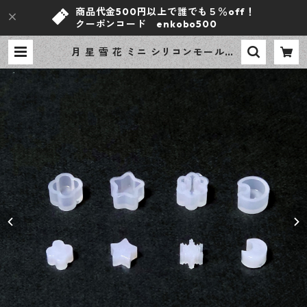
商品代金500円以上で誰でも５％off！
クーポンコード enkobo500
月 星 雪 花 ミニ シリコンモールド
同型4個 レジン型 モールド レジン
クラフト ハンドメイド資材 【en工
房】 | ｅｎ工房