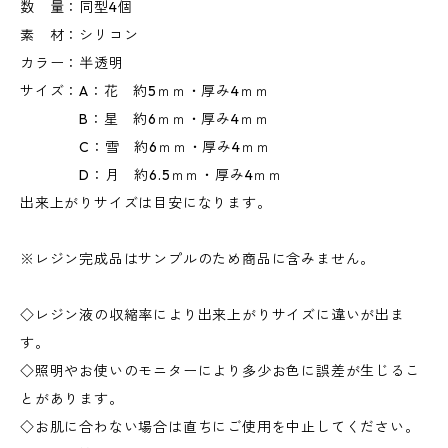
数 量：同型4個
素 材：シリコン
カラー：半透明
サイズ：A：花 約5ｍｍ・厚み4ｍｍ
B：星 約6ｍｍ・厚み4ｍｍ
C：雪 約6ｍｍ・厚み4ｍｍ
D：月 約6.5ｍｍ・厚み4ｍｍ
出来上がりサイズは目安になります。
※レジン完成品はサンプルのため商品に含みません。
◇レジン液の収縮率により出来上がりサイズに違いが出ま
す。
◇照明やお使いのモニターにより多少お色に誤差が生じるこ
とがあります。
◇お肌に合わない場合は直ちにご使用を中止してください。