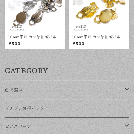
10mm平皿 カン付き 蝶バネ イ
10mm平皿 カン付き 蝶バネ イ
ヤリング シルバー 20ピース
ヤリング ゴールド 20ピース
¥300
¥300
アクセサリーパーツ 【en工
アクセサリーパーツ 【en工
房】
房】
CATEGORY
色で選ぶ
KCゴールド
プチプラお得パック
ゴールド
ピアスパーツ