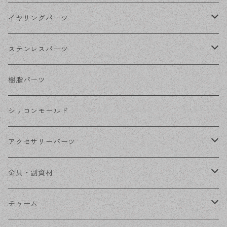
シルバー
ポストピアス
イヤリングパーツ
ホワイトシルバー
フックピアス
ネジばねイヤリング
ステンレスパーツ
ステンレス・シルバー
その他ピアス
クリップイヤリング
ステンレスピアス
樹脂パーツ
ステンレス・ゴールド
ノンホールピアス
ステンレスイヤリング
シリコンモールド
ステンレスチェーン
アクセサリーパーツ
ステンレス金具
デザイン丸カン
金具・副資材
フレーム
丸カン
チャーム