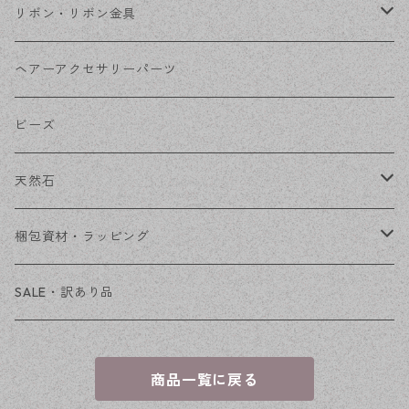
コネクター
ピン類
金属
リボン・リボン金具
その他
花座・ビーズキャップ
アクリル・プラ
リボン
ヘアーアクセサリーパーツ
チェーン
ファーボール
リボン金具
ビーズ
その他
天然石
穴あき
梱包資材・ラッピング
穴なし
発送ボックス
SALE・訳あり品
アクセサリー台紙
商品一覧に戻る
OPP袋