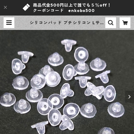
商品代金500円以上で誰でも５％off！
クーポンコード enkobo500
シリコンパッド プチシリコン Lサイ
ズ クリア 100ピース 滑り止め イヤ
リングパーツ 【en工房】 | ｅｎ工
房