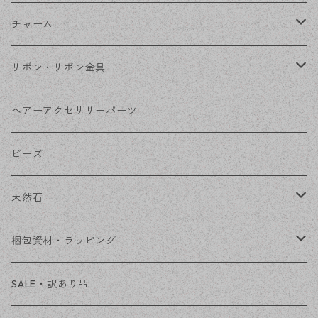
フレーム
丸カン
チャーム
コネクター
ピン類
金属
リボン・リボン金具
その他
花座・ビーズキャップ
アクリル・プラ
リボン
ヘアーアクセサリーパーツ
チェーン
ファーボール
リボン金具
ビーズ
その他
天然石
穴あき
梱包資材・ラッピング
穴なし
発送ボックス
SALE・訳あり品