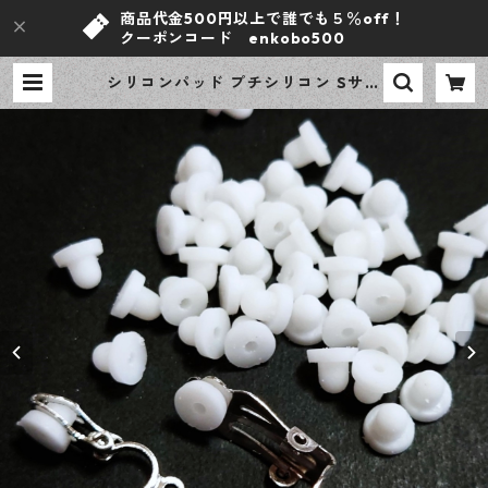
商品代金500円以上で誰でも５％off！
クーポンコード enkobo500
シリコンパッド プチシリコン Sサイ
ズ ホワイト 100ピース 滑り止め イ
ヤリングパーツ 【en工房】 | ｅｎ
工房