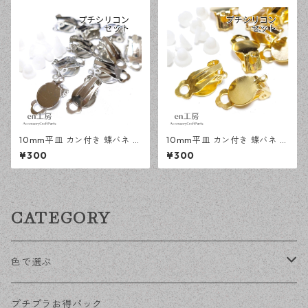
10mm平皿 カン付き 蝶バネ イ
10mm平皿 カン付き 蝶バネ イ
ヤリング シルバー 20ピース
ヤリング ゴールド 20ピース
¥300
¥300
アクセサリーパーツ 【en工
アクセサリーパーツ 【en工
房】
房】
CATEGORY
色で選ぶ
KCゴールド
プチプラお得パック