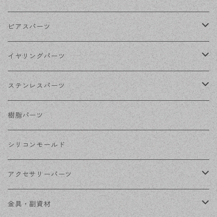
ゴールド
ピアスパーツ
シルバー
ポストピアス
イヤリングパーツ
ホワイトシルバー
フックピアス
ネジばねイヤリング
ステンレスパーツ
ステンレス・シルバー
その他ピアス
クリップイヤリング
ステンレスピアス
樹脂パーツ
ステンレス・ゴールド
ノンホールピアス
ステンレスイヤリング
シリコンモールド
ステンレスチェーン
アクセサリーパーツ
ステンレス金具
デザイン丸カン
金具・副資材