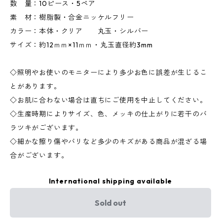
数 量：10ピース・5ペア
素 材：樹脂製・合金ニッケルフリー
カラー：本体・クリア 丸玉・シルバー
サイズ：約12ｍｍ×11ｍｍ・丸玉直径約3mm
◇照明やお使いのモニターにより多少お色に誤差が生じるこ
とがあります。
◇お肌に合わない場合は直ちにご使用を中止してください。
◇生産時期によりサイズ、色、メッキの仕上がりに若干のバ
ラツキがございます。
◇細かな擦り傷やバリなど多少のキズがある商品が混ざる場
合がございます。
International shipping available
Sold out