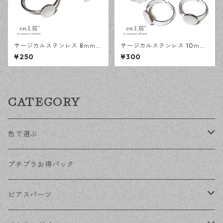
サージカルステンレス 8ｍｍ
サージカルステンレス 10ｍｍ
平皿 オープンリング台 シルバ
平皿 フリーサイズ リング台 シ
¥250
¥300
ー 2個 アレルギー対応 アクセ
ルバー 5個 アレルギー対応 ア
サリーパーツ ハンドメイド資
クセサリーパーツ ハンドメイ
材 【en工房】
ド資材 【en工房】
CATEGORY
色で選ぶ
KCゴールド
プチプラお得パック
ゴールド
ピアスパーツ