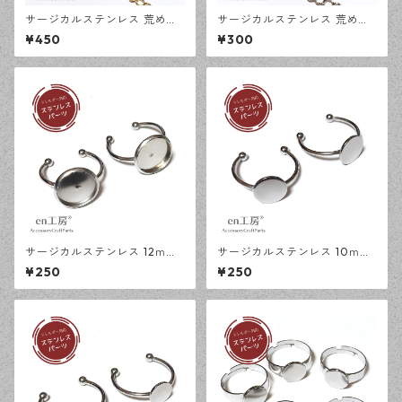
サージカルステンレス 荒め小
サージカルステンレス 荒め小
豆チェーン 4×3ｍｍ ゴールド
豆チェーン 4×3ｍｍ シルバー
¥450
¥300
50cm アジャスターチェーン
50cm アジャスターチェーン
アレルギー対応 ハンドメイド
アレルギー対応 ハンドメイド
資材 【en工房】
資材 【en工房】
サージカルステンレス 12ｍｍ
サージカルステンレス 10ｍｍ
ミール皿 オープンリング台 シ
平皿 オープンリング台 シルバ
¥250
¥250
ルバー 2個 アレルギー対応 ア
ー 2個 アレルギー対応 アクセ
クセサリーパーツ ハンドメイ
サリーパーツ ハンドメイド資
ド資材 【en工房】
材 【en工房】