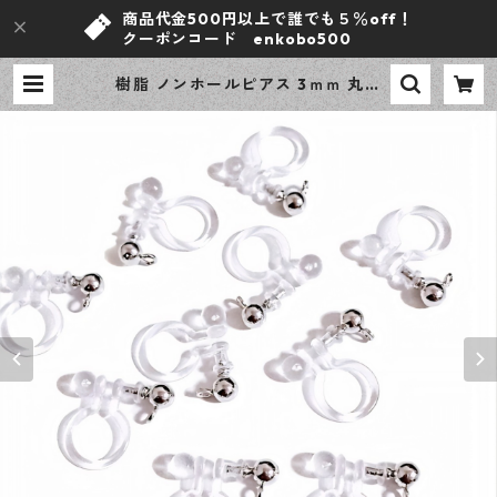
商品代金500円以上で誰でも５％off！
クーポンコード enkobo500
樹脂 ノンホールピアス 3ｍｍ 丸玉
カン付き 10ピース シルバー イヤリ
ングパーツ アクセサリーパーツ ハ
ンドメイド資材 【en工房】 | ｅｎ
工房