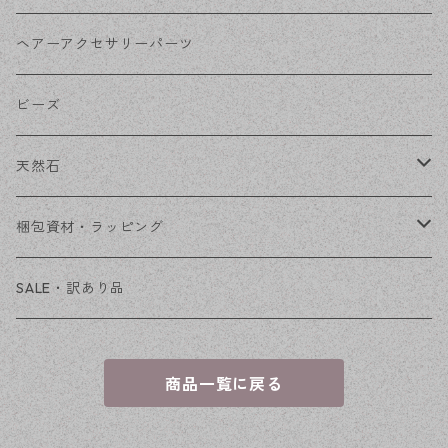
その他
花座・ビーズキャップ
アクリル・プラ
リボン
ヘアーアクセサリーパーツ
チェーン
ファーボール
リボン金具
ビーズ
その他
天然石
穴あき
梱包資材・ラッピング
穴なし
発送ボックス
SALE・訳あり品
アクセサリー台紙
商品一覧に戻る
OPP袋