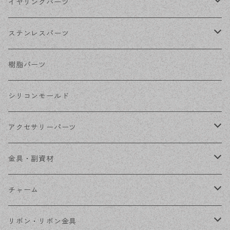
シルバー
ポストピアス
イヤリングパーツ
ホワイトシルバー
フックピアス
ネジばねイヤリング
ステンレスパーツ
ステンレス・シルバー
その他ピアス
クリップイヤリング
ステンレスピアス
樹脂パーツ
ステンレス・ゴールド
ノンホールピアス
ステンレスイヤリング
シリコンモールド
ステンレスチェーン
アクセサリーパーツ
ステンレス金具
デザイン丸カン
金具・副資材
フレーム
丸カン
チャーム
コネクター
ピン類
金属
リボン・リボン金具