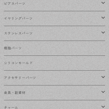
ゴールド
ピアスパーツ
シルバー
ポストピアス
イヤリングパーツ
ホワイトシルバー
フックピアス
ネジばねイヤリング
ステンレスパーツ
ステンレス・シルバー
その他ピアス
クリップイヤリング
ステンレスピアス
樹脂パーツ
ステンレス・ゴールド
ノンホールピアス
ステンレスイヤリング
シリコンモールド
ステンレスチェーン
アクセサリーパーツ
ステンレス金具
デザイン丸カン
金具・副資材
フレーム
丸カン
チャーム