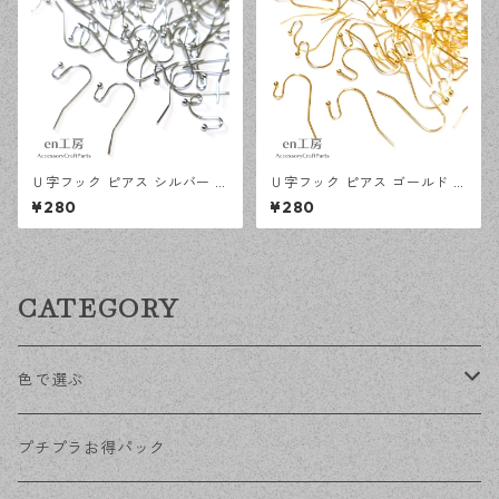
Ｕ字フック ピアス シルバー 1
Ｕ字フック ピアス ゴールド 1
00ピース 釣針型 大容量 プチ
00ピース 釣針型 大容量 プチ
¥280
¥280
プラパーツ 【en工房】
プラパーツ 【en工房】
CATEGORY
色で選ぶ
KCゴールド
プチプラお得パック