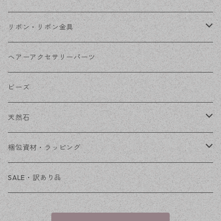
コネクター
ピン類
金属
リボン・リボン金具
その他
花座・ビーズキャップ
アクリル・プラ
リボン
ヘアーアクセサリーパーツ
チェーン
ファーボール
リボン金具
ビーズ
その他
天然石
穴あき
梱包資材・ラッピング
穴なし
発送ボックス
SALE・訳あり品
アクセサリー台紙