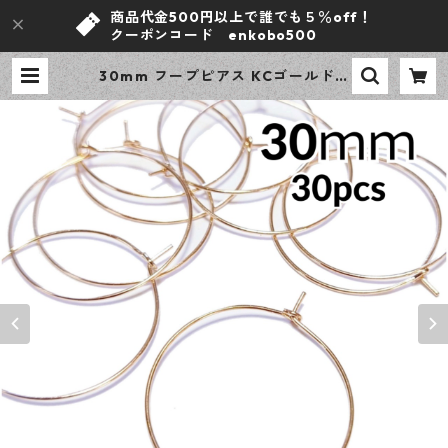
商品代金500円以上で誰でも５％off！
クーポンコード enkobo500
30mm フープピアス KCゴールド 3
0ピース ピアスパーツ ハンドメイド
アクセサリーパーツ 【en工房】 |
ｅｎ工房