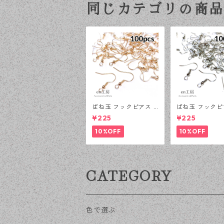
同じカテゴリの商
ばね玉 フックピアス K
ばね玉 フックピ
Cゴールド 100ピース
シルバー 100
¥225
¥225
釣針型 大容量 プチプ
釣針型 大容量 
ラパーツ 【en工房】
ラパーツ 【en
10%OFF
10%OFF
CATEGORY
色で選ぶ