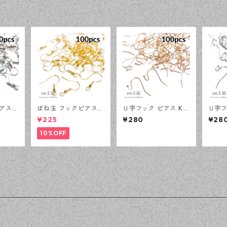
品
アス
ばね玉 フックピアス
Ｕ字フック ピアス KC
Ｕ字フ
ピース
ゴールド 100ピース
ゴールド 100ピース
ルバー
¥225
¥280
¥28
プチプ
釣針型 大容量 プチプ
釣針型 大容量 プチプ
針型 
工房】
ラパーツ 【en工房】
ラパーツ 【en工房】
パーツ
10%OFF