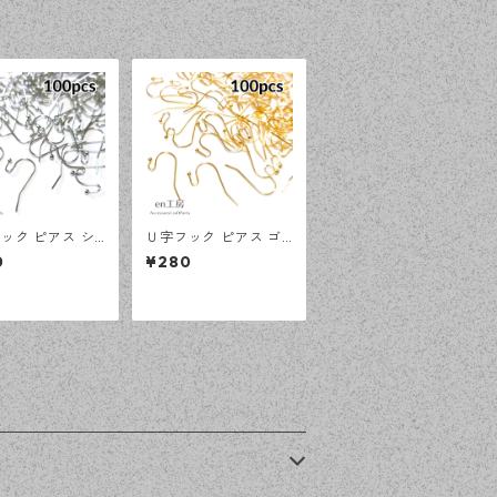
ック ピアス シ
Ｕ字フック ピアス ゴ
 100ピース 釣
ールド 100ピース 釣
0
¥280
大容量 プチプラ
針型 大容量 プチプラ
 【en工房】
パーツ 【en工房】