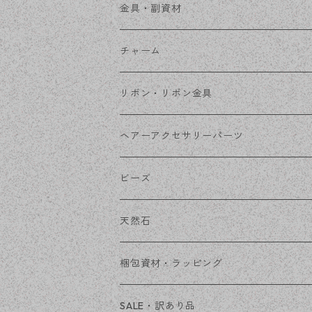
ステンレス金具
デザイン丸カン
金具・副資材
フレーム
丸カン
チャーム
コネクター
ピン類
金属
リボン・リボン金具
その他
花座・ビーズキャップ
アクリル・プラ
リボン
ヘアーアクセサリーパーツ
チェーン
ファーボール
リボン金具
ビーズ
その他
天然石
穴あき
梱包資材・ラッピング
穴なし
発送ボックス
SALE・訳あり品