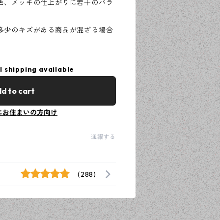
色、メッキの仕上がりに若干のバラ
多少のキズがある商品が混ざる場合
l shipping available
d to cart
にお住まいの方向け
通報する
(288)