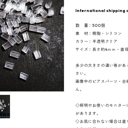
International shipping 
数 量：500個
素 材：樹脂・シリコン
カラー：半透明クリア
サイズ：長さ約4ｍｍ・直径約
多少の大きさの違い等があ
さい。
画像中のピアスパーツ・台
ん。
◇照明やお使いのモニター
があります。
◇お肌に合わない場合は直