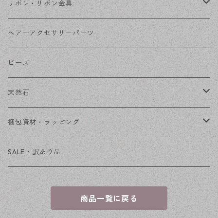
コネクター
ピン類
金属
リボン・リボン金具
その他
花座・ビーズキャップ
アクリル・プラ
リボン
ヘアーアクセサリーパーツ
チェーン
ファーボール
リボン金具
ビーズ
その他
天然石
穴あき
梱包資材・ラッピング
穴なし
発送ボックス
SALE・訳あり品
アクセサリー台紙
商品一覧に戻る
OPP袋