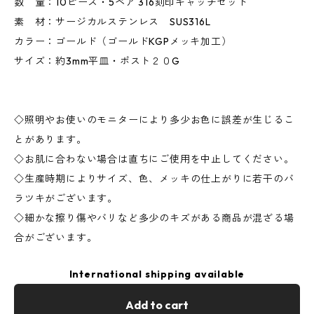
数 量：10ピース・5ペア 316刻印キャッチセット
素 材：サージカルステンレス SUS316L
カラー：ゴールド（ゴールドKGPメッキ加工）
サイズ：約3mm平皿・ポスト２０G
◇照明やお使いのモニターにより多少お色に誤差が生じるこ
とがあります。
◇お肌に合わない場合は直ちにご使用を中止してください。
◇生産時期によりサイズ、色、メッキの仕上がりに若干のバ
ラツキがございます。
◇細かな擦り傷やバリなど多少のキズがある商品が混ざる場
合がございます。
International shipping available
Add to cart