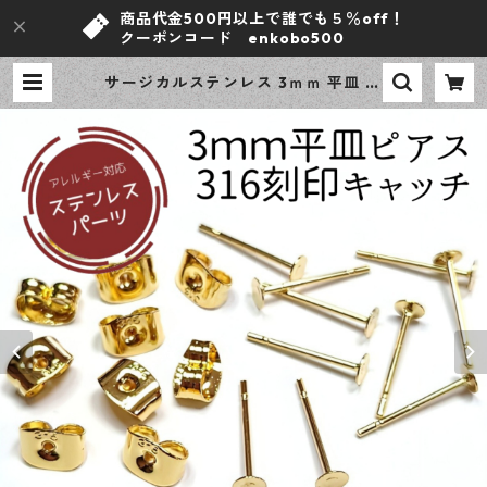
商品代金500円以上で誰でも５％off！
クーポンコード enkobo500
サージカルステンレス 3ｍｍ 平皿 ポ
ストピアス ゴールド 10ピース 316
刻印 キャッチセット アレルギー対
応 ピアス ハンドメイド資材 【en工
房】 | ｅｎ工房