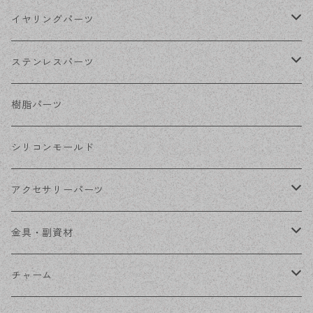
シルバー
ポストピアス
イヤリングパーツ
ホワイトシルバー
フックピアス
ネジばねイヤリング
ステンレスパーツ
ステンレス・シルバー
その他ピアス
クリップイヤリング
ステンレスピアス
樹脂パーツ
ステンレス・ゴールド
ノンホールピアス
ステンレスイヤリング
シリコンモールド
ステンレスチェーン
アクセサリーパーツ
ステンレス金具
デザイン丸カン
金具・副資材
フレーム
丸カン
チャーム