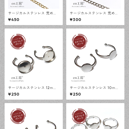
サージカルステンレス 荒め小
サージカルステンレス 荒め小
豆チェーン 4×3ｍｍ ゴールド
豆チェーン 4×3ｍｍ シルバー
¥450
¥300
50cm アジャスターチェーン
50cm アジャスターチェーン
アレルギー対応 ハンドメイド
アレルギー対応 ハンドメイド
資材 【en工房】
資材 【en工房】
サージカルステンレス 12ｍｍ
サージカルステンレス 10ｍｍ
ミール皿 オープンリング台 シ
平皿 オープンリング台 シルバ
¥250
¥250
ルバー 2個 アレルギー対応 ア
ー 2個 アレルギー対応 アクセ
クセサリーパーツ ハンドメイ
サリーパーツ ハンドメイド資
ド資材 【en工房】
材 【en工房】