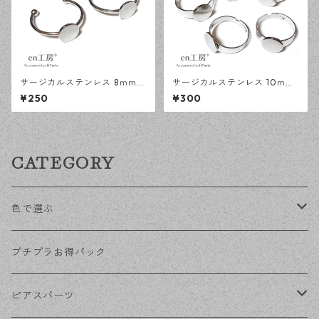
サージカルステンレス 8ｍｍ
サージカルステンレス 10ｍｍ
平皿 オープンリング台 シルバ
平皿 フリーサイズ リング台 シ
¥250
¥300
ー 2個 アレルギー対応 アクセ
ルバー 5個 アレルギー対応 ア
サリーパーツ ハンドメイド資
クセサリーパーツ ハンドメイ
材 【en工房】
ド資材 【en工房】
CATEGORY
色で選ぶ
KCゴールド
プチプラお得パック
ゴールド
ピアスパーツ