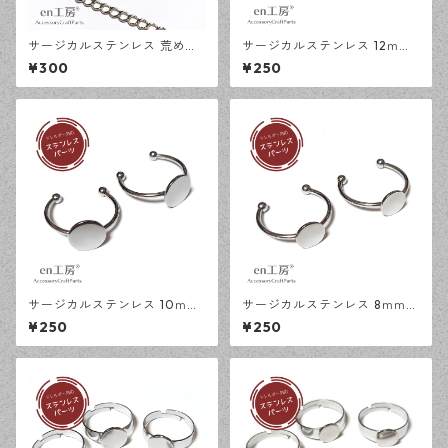
サージカルステンレス 荒め小
サージカルステンレス 12ｍｍ
豆チェーン 4×3ｍｍ シルバー
ミール皿 オープンリング台 シ
¥300
¥250
50cm アジャスターチェーン
ルバー 2個 アレルギー対応 ア
アレルギー対応 ハンドメイド
クセサリーパーツ ハンドメイ
資材 【en工房】
ド資材 【en工房】
サージカルステンレス 10ｍｍ
サージカルステンレス 8ｍｍ
平皿 オープンリング台 シルバ
平皿 オープンリング台 シルバ
¥250
¥250
ー 2個 アレルギー対応 アクセ
ー 2個 アレルギー対応 アクセ
サリーパーツ ハンドメイド資
サリーパーツ ハンドメイド資
材 【en工房】
材 【en工房】