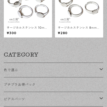
サージカルステンレス 10ｍｍ
サージカルステンレス 8ｍｍ
平皿 フリーサイズ リング台 シ
平皿 フリーサイズ リング台 シ
¥300
¥280
ルバー 5個 アレルギー対応 ア
ルバー 5個 アレルギー対応 ア
クセサリーパーツ ハンドメイ
クセサリーパーツ ハンドメイ
ド資材 【en工房】
ド資材 【en工房】
CATEGORY
色で選ぶ
KCゴールド
プチプラお得パック
ゴールド
ピアスパーツ