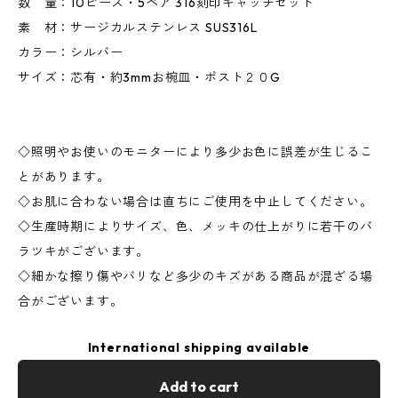
数 量：10ピース・5ペア 316刻印キャッチセット
素 材：サージカルステンレス SUS316L
カラー：シルバー
サイズ：芯有・約3mmお椀皿・ポスト２０G
◇照明やお使いのモニターにより多少お色に誤差が生じるこ
とがあります。
◇お肌に合わない場合は直ちにご使用を中止してください。
◇生産時期によりサイズ、色、メッキの仕上がりに若干のバ
ラツキがございます。
◇細かな擦り傷やバリなど多少のキズがある商品が混ざる場
合がございます。
International shipping available
Add to cart