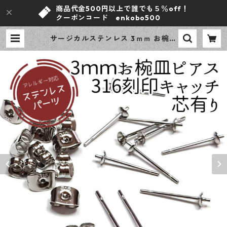
商品代金500円以上で誰でも５％off！
クーポンコード enkobo500
サージカルステンレス 3ｍｍ お椀皿
ポストピアス 芯有 シルバー 10ピー
ス 316刻印キャッチセット アレルギ
ー対応 ピアス ハンドメイド資材
【en工房】 | ｅｎ工房