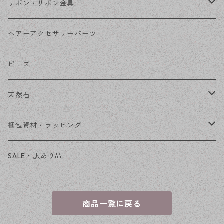
コネクター
ピン類
金属
リボン・リボン金具
その他
花座・ビーズキャップ
アクリル・プラ
リボン
ヘアーアクセサリーパーツ
チェーン
ファーボール
リボン金具
ビーズ
その他
天然石
穴あき
梱包資材・ラッピング
穴なし
発送ボックス
SALE・訳あり品
アクセサリー台紙
商品一覧に戻る
OPP袋