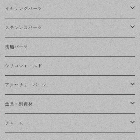
シルバー
ポストピアス
イヤリングパーツ
ホワイトシルバー
フックピアス
ネジばねイヤリング
ステンレスパーツ
ステンレス・シルバー
その他ピアス
クリップイヤリング
ステンレスピアス
樹脂パーツ
ステンレス・ゴールド
ノンホールピアス
ステンレスイヤリング
シリコンモールド
ステンレスチェーン
アクセサリーパーツ
ステンレス金具
デザイン丸カン
金具・副資材
フレーム
丸カン
チャーム