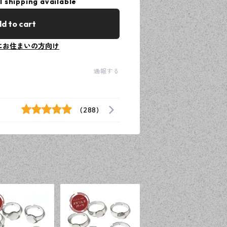
l shipping available
d to cart
にお住まいの方向け
通報する
(288)