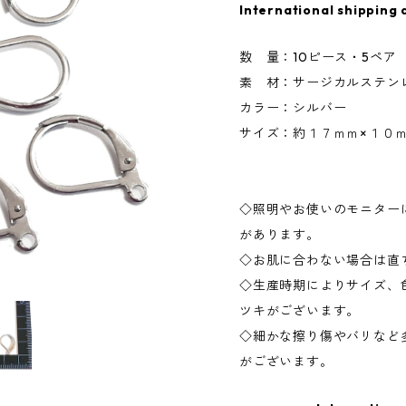
International shipping 
数 量：10ピース・5ペア
素 材：サージカルステンレス
カラー：シルバー
サイズ：約１７ｍｍ×１０
◇照明やお使いのモニター
があります。
◇お肌に合わない場合は直
◇生産時期によりサイズ、
ツキがございます。
◇細かな擦り傷やバリなど
がございます。