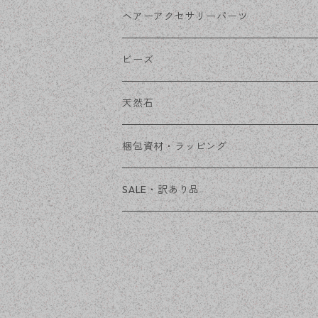
その他
花座・ビーズキャップ
アクリル・プラ
リボン
ヘアーアクセサリーパーツ
チェーン
ファーボール
リボン金具
ビーズ
その他
天然石
穴あき
梱包資材・ラッピング
穴なし
発送ボックス
SALE・訳あり品
アクセサリー台紙
OPP袋