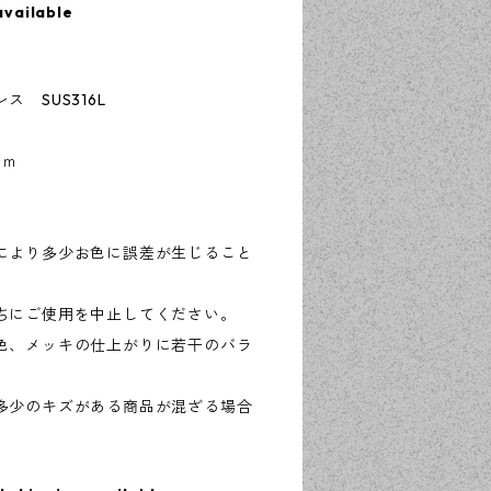
available
 SUS316L
ｍｍ
により多少お色に誤差が生じること
ちにご使用を中止してください。
色、メッキの仕上がりに若干のバラ
多少のキズがある商品が混ざる場合