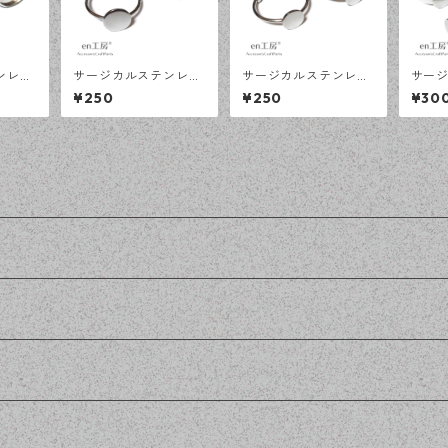
ンレス
サージカルステンレス
サージカルステンレス
サー
 オー
10ｍｍ 平皿 オープン
8ｍｍ 平皿 オープンリ
10ｍ
¥250
¥250
¥30
シルバー
リング台 シルバー 2個
ング台 シルバー 2個
イズ 
対応 ア
アレルギー対応 アクセ
アレルギー対応 アクセ
ー 5
ツ ハン
サリーパーツ ハンドメ
サリーパーツ ハンドメ
アクセ
en工
イド資材 【en工房】
イド資材 【en工房】
ンドメ
工房