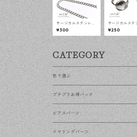
サージカルステンレス
サージカルステ
荒め小豆チェーン 4×3
12ｍｍ ミール皿
¥300
¥250
ｍｍ シルバー 50cm
プンリング台 
アジャスターチェーン
2個 アレルギー
アレルギー対応 ハンド
クセサリーパー
メイド資材 【en工
ドメイド資材 【
CATEGORY
房】
房】
色で選ぶ
KCゴールド
プチプラお得パック
ゴールド
ピアスパーツ
シルバー
ポストピアス
イヤリングパーツ