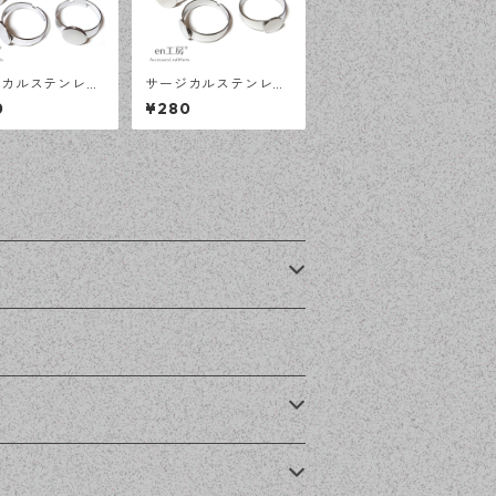
ジカルステンレス
サージカルステンレス
ｍ 平皿 フリーサ
8ｍｍ 平皿 フリーサイ
0
¥280
リング台 シルバ
ズ リング台 シルバー
個 アレルギー対応
5個 アレルギー対応 ア
サリーパーツ ハ
クセサリーパーツ ハン
イド資材 【en
ドメイド資材 【en工
】
房】