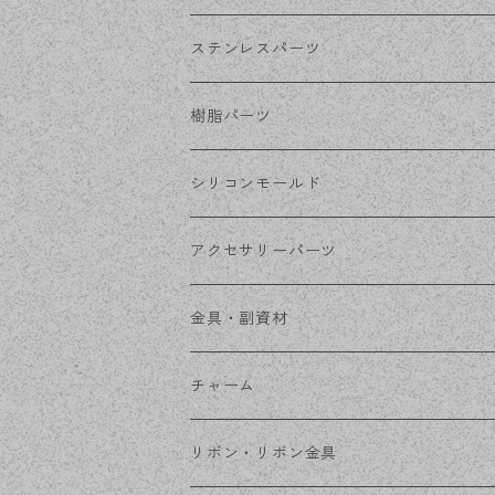
ホワイトシルバー
フックピアス
ネジばねイヤリング
ステンレスパーツ
ステンレス・シルバー
その他ピアス
クリップイヤリング
ステンレスピアス
樹脂パーツ
ステンレス・ゴールド
ノンホールピアス
ステンレスイヤリング
シリコンモールド
ステンレスチェーン
アクセサリーパーツ
ステンレス金具
デザイン丸カン
金具・副資材
フレーム
丸カン
チャーム
コネクター
ピン類
金属
リボン・リボン金具