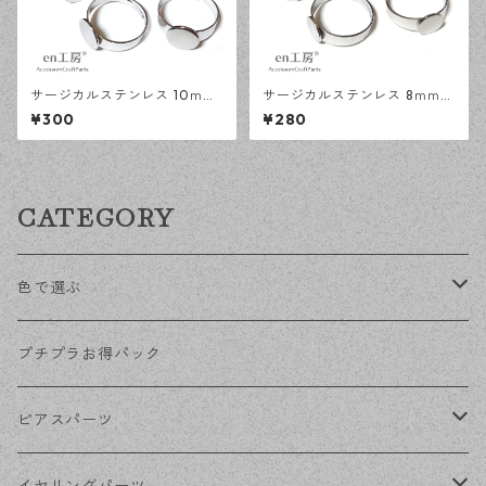
サージカルステンレス 10ｍｍ
サージカルステンレス 8ｍｍ
平皿 フリーサイズ リング台 シ
平皿 フリーサイズ リング台 シ
¥300
¥280
ルバー 5個 アレルギー対応 ア
ルバー 5個 アレルギー対応 ア
クセサリーパーツ ハンドメイ
クセサリーパーツ ハンドメイ
ド資材 【en工房】
ド資材 【en工房】
CATEGORY
色で選ぶ
KCゴールド
プチプラお得パック
ゴールド
ピアスパーツ
シルバー
ポストピアス