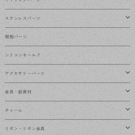
イヤリングパーツ
ホワイトシルバー
フックピアス
ネジばねイヤリング
ステンレスパーツ
ステンレス・シルバー
その他ピアス
クリップイヤリング
ステンレスピアス
樹脂パーツ
ステンレス・ゴールド
ノンホールピアス
ステンレスイヤリング
シリコンモールド
ステンレスチェーン
アクセサリーパーツ
ステンレス金具
デザイン丸カン
金具・副資材
フレーム
丸カン
チャーム
コネクター
ピン類
金属
リボン・リボン金具