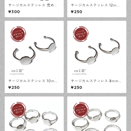
サージカルステンレス 荒め小
サージカルステンレス 12ｍｍ
豆チェーン 4×3ｍｍ シルバー
ミール皿 オープンリング台 シ
¥300
¥250
50cm アジャスターチェーン
ルバー 2個 アレルギー対応 ア
アレルギー対応 ハンドメイド
クセサリーパーツ ハンドメイ
資材 【en工房】
ド資材 【en工房】
サージカルステンレス 10ｍｍ
サージカルステンレス 8ｍｍ
平皿 オープンリング台 シルバ
平皿 オープンリング台 シルバ
¥250
¥250
ー 2個 アレルギー対応 アクセ
ー 2個 アレルギー対応 アクセ
サリーパーツ ハンドメイド資
サリーパーツ ハンドメイド資
材 【en工房】
材 【en工房】