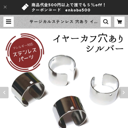
商品代金500円以上で誰でも５％off！
クーポンコード enkobo500
サージカルステンレス 穴あり イヤ
ーカフ イヤリング シルバー 10ピー
ス アレルギー対応 ピアス ハンドメ
イド資材 【en工房】 | ｅｎ工房