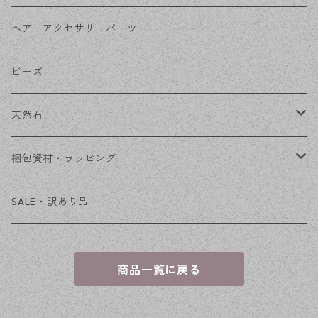
その他
花座・ビーズキャップ
アクリル・プラ
リボン
ヘアーアクセサリーパーツ
チェーン
ファーボール
リボン金具
ビーズ
その他
天然石
穴あき
梱包資材・ラッピング
穴なし
発送ボックス
SALE・訳あり品
アクセサリー台紙
商品一覧に戻る
OPP袋