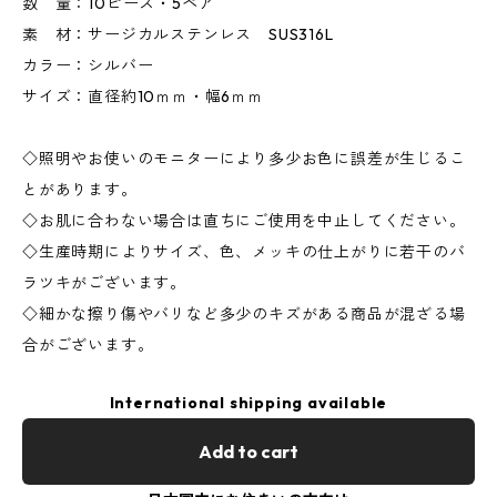
数 量：10ピース・5ペア
素 材：サージカルステンレス SUS316L
カラー：シルバー
サイズ：直径約10ｍｍ・幅6ｍｍ
◇照明やお使いのモニターにより多少お色に誤差が生じるこ
とがあります。
◇お肌に合わない場合は直ちにご使用を中止してください。
◇生産時期によりサイズ、色、メッキの仕上がりに若干のバ
ラツキがございます。
◇細かな擦り傷やバリなど多少のキズがある商品が混ざる場
合がございます。
International shipping available
Add to cart