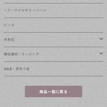
その他
花座・ビーズキャップ
アクリル・プラ
リボン
ヘアーアクセサリーパーツ
チェーン
ファーボール
リボン金具
ビーズ
その他
天然石
穴あき
梱包資材・ラッピング
穴なし
発送ボックス
SALE・訳あり品
アクセサリー台紙
商品一覧に戻る
OPP袋