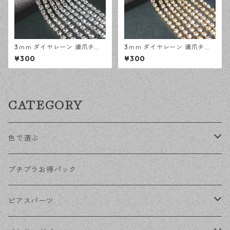
3ｍｍ ダイヤレーン 連爪チェ
3ｍｍ ダイヤレーン 連爪チェ
ーン シルバー 1メートル ライ
ーン ゴールド 1メートル ライ
¥300
¥300
ンストーン ガラスストーン デ
ンストーン ガラスストーン デ
ザインパーツ アクセサリーパ
ザインパーツ アクセサリーパ
ーツ ハンドメイド資材 【en工
ーツ ハンドメイド資材 【en工
房】
房】
CATEGORY
色で選ぶ
KCゴールド
プチプラお得パック
ゴールド
ピアスパーツ