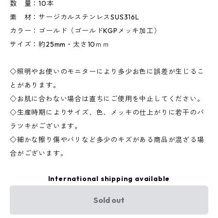
数 量：10本
素 材：サージカルステンレスSUS316L
カラー：ゴールド（ゴールドKGPメッキ加工）
サイズ：約25mm・太さ10ｍｍ
◇照明やお使いのモニターにより多少お色に誤差が生じるこ
とがあります。
◇お肌に合わない場合は直ちにご使用を中止してください。
◇生産時期によりサイズ、色、メッキの仕上がりに若干のバ
ラツキがございます。
◇細かな擦り傷やバリなど多少のキズがある商品が混ざる場
合がございます。
International shipping available
Sold out