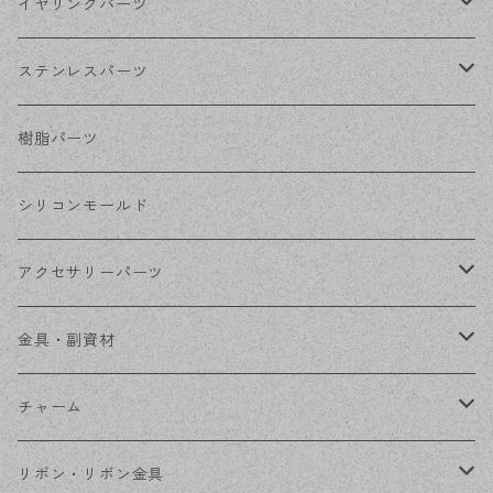
シルバー
ポストピアス
イヤリングパーツ
ホワイトシルバー
フックピアス
ネジばねイヤリング
ステンレスパーツ
ステンレス・シルバー
その他ピアス
クリップイヤリング
ステンレスピアス
樹脂パーツ
ステンレス・ゴールド
ノンホールピアス
ステンレスイヤリング
シリコンモールド
ステンレスチェーン
アクセサリーパーツ
ステンレス金具
デザイン丸カン
金具・副資材
フレーム
丸カン
チャーム
コネクター
ピン類
金属
リボン・リボン金具