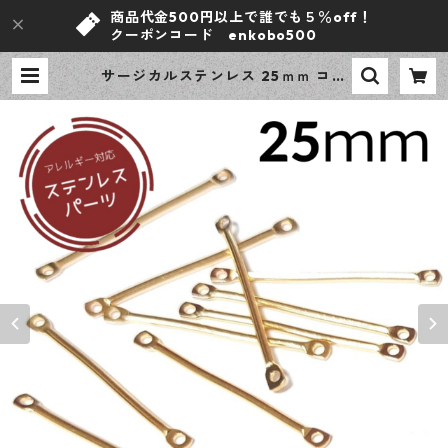
商品代金500円以上で誰でも５％off！
クーポンコード enkobo500
サージカルステンレス 25ｍｍ コネ
クタースティック ゴールド 10本 ア
レルギー対応 ピアス ハンドメイド
資材 【en工房】 | ｅｎ工房