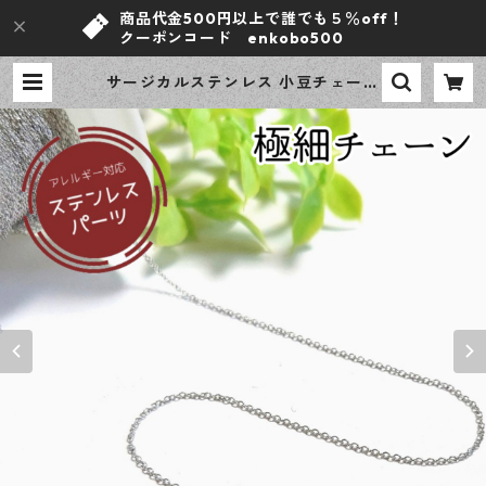
商品代金500円以上で誰でも５％off！
クーポンコード enkobo500
サージカルステンレス 小豆チェーン
極細 1ｍｍ幅 シルバー 1メートル ア
レルギー対応 ハンドメイド資材 【e
n工房】 | ｅｎ工房