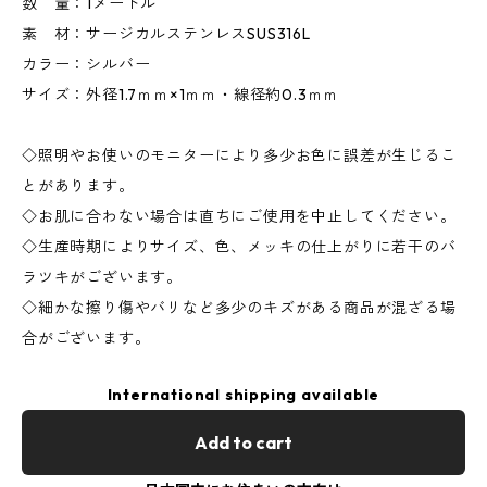
数 量：1メートル
素 材：サージカルステンレスSUS316L
カラー：シルバー
サイズ：外径1.7ｍｍ×1ｍｍ・線径約0.3ｍｍ
◇照明やお使いのモニターにより多少お色に誤差が生じるこ
とがあります。
◇お肌に合わない場合は直ちにご使用を中止してください。
◇生産時期によりサイズ、色、メッキの仕上がりに若干のバ
ラツキがございます。
◇細かな擦り傷やバリなど多少のキズがある商品が混ざる場
合がございます。
International shipping available
Add to cart