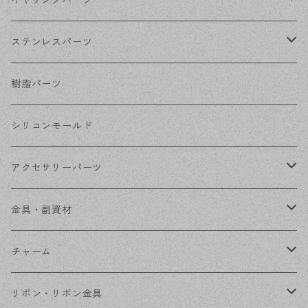
イヤリングパーツ
ホワイトシルバー
フックピアス
ネジばねイヤリング
ステンレスパーツ
ステンレス・シルバー
その他ピアス
クリップイヤリング
ステンレスピアス
樹脂パーツ
ステンレス・ゴールド
ノンホールピアス
ステンレスイヤリング
シリコンモールド
ステンレスチェーン
アクセサリーパーツ
ステンレス金具
デザイン丸カン
金具・副資材
フレーム
丸カン
チャーム
コネクター
ピン類
金属
リボン・リボン金具