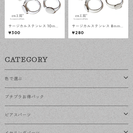
サージカルステンレス 10ｍｍ
サージカルステンレス 8ｍｍ
平皿 フリーサイズ リング台 シ
平皿 フリーサイズ リング台 シ
¥300
¥280
ルバー 5個 アレルギー対応 ア
ルバー 5個 アレルギー対応 ア
クセサリーパーツ ハンドメイ
クセサリーパーツ ハンドメイ
ド資材 【en工房】
ド資材 【en工房】
CATEGORY
色で選ぶ
KCゴールド
プチプラお得パック
ゴールド
ピアスパーツ
シルバー
ポストピアス