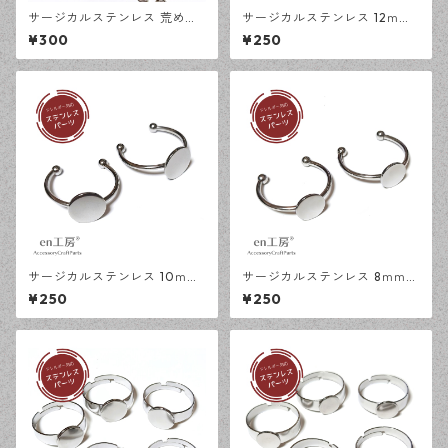
サージカルステンレス 荒め小
サージカルステンレス 12ｍｍ
豆チェーン 4×3ｍｍ シルバー
ミール皿 オープンリング台 シ
¥300
¥250
50cm アジャスターチェーン
ルバー 2個 アレルギー対応 ア
アレルギー対応 ハンドメイド
クセサリーパーツ ハンドメイ
資材 【en工房】
ド資材 【en工房】
サージカルステンレス 10ｍｍ
サージカルステンレス 8ｍｍ
平皿 オープンリング台 シルバ
平皿 オープンリング台 シルバ
¥250
¥250
ー 2個 アレルギー対応 アクセ
ー 2個 アレルギー対応 アクセ
サリーパーツ ハンドメイド資
サリーパーツ ハンドメイド資
材 【en工房】
材 【en工房】