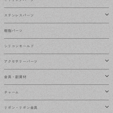
イヤリングパーツ
ホワイトシルバー
フックピアス
ネジばねイヤリング
ステンレスパーツ
ステンレス・シルバー
その他ピアス
クリップイヤリング
ステンレスピアス
樹脂パーツ
ステンレス・ゴールド
ノンホールピアス
ステンレスイヤリング
シリコンモールド
ステンレスチェーン
アクセサリーパーツ
ステンレス金具
デザイン丸カン
金具・副資材
フレーム
丸カン
チャーム
コネクター
ピン類
金属
リボン・リボン金具