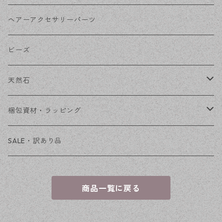
その他
花座・ビーズキャップ
アクリル・プラ
リボン
ヘアーアクセサリーパーツ
チェーン
ファーボール
リボン金具
ビーズ
その他
天然石
穴あき
梱包資材・ラッピング
穴なし
発送ボックス
SALE・訳あり品
アクセサリー台紙
商品一覧に戻る
OPP袋