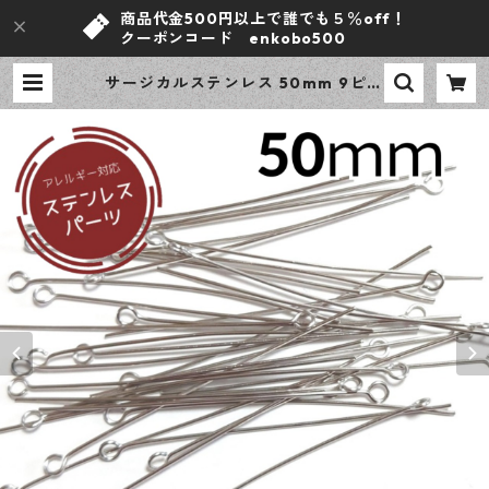
商品代金500円以上で誰でも５％off！
クーポンコード enkobo500
サージカルステンレス 50mm 9ピン
シルバー 50本 アレルギー対応 基礎
パーツ ハンドメイド資材 【en工
房】 | ｅｎ工房