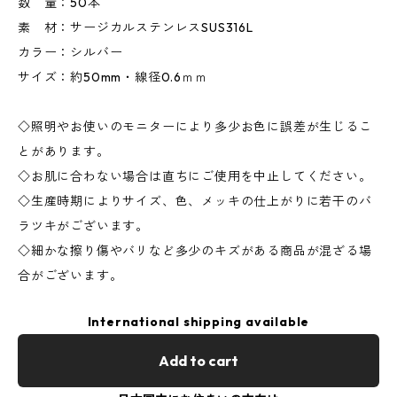
数 量：50本
素 材：サージカルステンレスSUS316L
カラー：シルバー
サイズ：約50mm・線径0.6ｍｍ
◇照明やお使いのモニターにより多少お色に誤差が生じるこ
とがあります。
◇お肌に合わない場合は直ちにご使用を中止してください。
◇生産時期によりサイズ、色、メッキの仕上がりに若干のバ
ラツキがございます。
◇細かな擦り傷やバリなど多少のキズがある商品が混ざる場
合がございます。
International shipping available
Add to cart