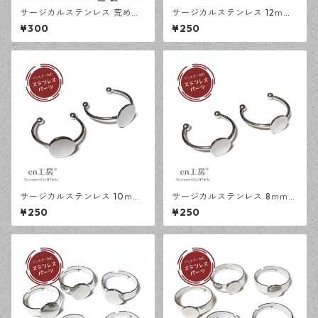
サージカルステンレス 荒め小
サージカルステンレス 12ｍｍ
豆チェーン 4×3ｍｍ シルバー
ミール皿 オープンリング台 シ
¥300
¥250
50cm アジャスターチェーン
ルバー 2個 アレルギー対応 ア
アレルギー対応 ハンドメイド
クセサリーパーツ ハンドメイ
資材 【en工房】
ド資材 【en工房】
サージカルステンレス 10ｍｍ
サージカルステンレス 8ｍｍ
平皿 オープンリング台 シルバ
平皿 オープンリング台 シルバ
¥250
¥250
ー 2個 アレルギー対応 アクセ
ー 2個 アレルギー対応 アクセ
サリーパーツ ハンドメイド資
サリーパーツ ハンドメイド資
材 【en工房】
材 【en工房】