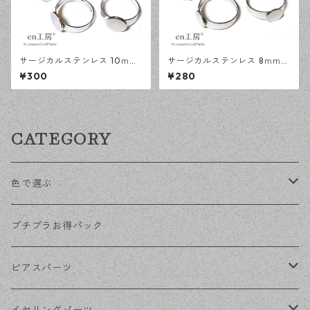
サージカルステンレス 10ｍｍ
サージカルステンレス 8ｍｍ
平皿 フリーサイズ リング台 シ
平皿 フリーサイズ リング台 シ
¥300
¥280
ルバー 5個 アレルギー対応 ア
ルバー 5個 アレルギー対応 ア
クセサリーパーツ ハンドメイ
クセサリーパーツ ハンドメイ
ド資材 【en工房】
ド資材 【en工房】
CATEGORY
色で選ぶ
KCゴールド
プチプラお得パック
ゴールド
ピアスパーツ
シルバー
ポストピアス