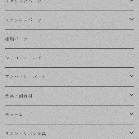
シルバー
ポストピアス
イヤリングパーツ
ホワイトシルバー
フックピアス
ネジばねイヤリング
ステンレスパーツ
ステンレス・シルバー
その他ピアス
クリップイヤリング
ステンレスピアス
樹脂パーツ
ステンレス・ゴールド
ノンホールピアス
ステンレスイヤリング
シリコンモールド
ステンレスチェーン
アクセサリーパーツ
ステンレス金具
デザイン丸カン
金具・副資材
フレーム
丸カン
チャーム
コネクター
ピン類
金属
リボン・リボン金具