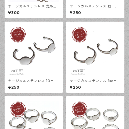
サージカルステンレス 荒め小
サージカルステンレス 12ｍｍ
豆チェーン 4×3ｍｍ シルバー
ミール皿 オープンリング台 シ
¥300
¥250
50cm アジャスターチェーン
ルバー 2個 アレルギー対応 ア
アレルギー対応 ハンドメイド
クセサリーパーツ ハンドメイ
資材 【en工房】
ド資材 【en工房】
サージカルステンレス 10ｍｍ
サージカルステンレス 8ｍｍ
平皿 オープンリング台 シルバ
平皿 オープンリング台 シルバ
¥250
¥250
ー 2個 アレルギー対応 アクセ
ー 2個 アレルギー対応 アクセ
サリーパーツ ハンドメイド資
サリーパーツ ハンドメイド資
材 【en工房】
材 【en工房】