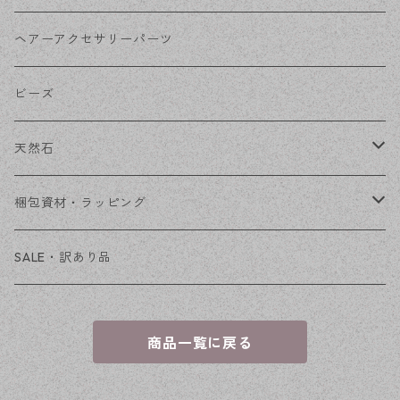
その他
花座・ビーズキャップ
アクリル・プラ
リボン
ヘアーアクセサリーパーツ
チェーン
ファーボール
リボン金具
ビーズ
その他
天然石
穴あき
梱包資材・ラッピング
穴なし
発送ボックス
SALE・訳あり品
アクセサリー台紙
商品一覧に戻る
OPP袋