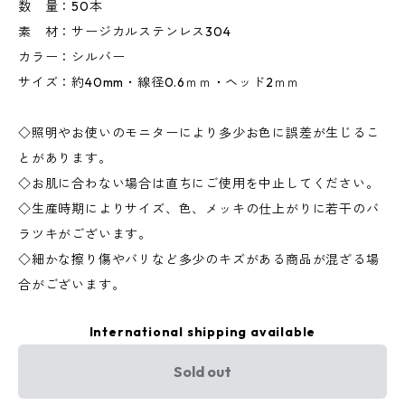
数 量：50本
素 材：サージカルステンレス304
カラー：シルバー
サイズ：約40mm・線径0.6ｍｍ・ヘッド2ｍｍ
◇照明やお使いのモニターにより多少お色に誤差が生じるこ
とがあります。
◇お肌に合わない場合は直ちにご使用を中止してください。
◇生産時期によりサイズ、色、メッキの仕上がりに若干のバ
ラツキがございます。
◇細かな擦り傷やバリなど多少のキズがある商品が混ざる場
合がございます。
International shipping available
Sold out