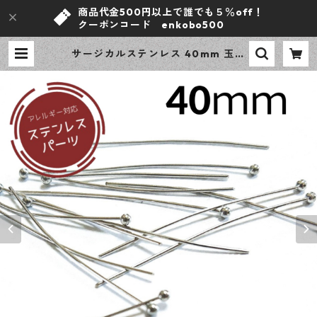
商品代金500円以上で誰でも５％off！
クーポンコード enkobo500
サージカルステンレス 40mm 玉ピ
ン 丸ピンシルバー 50本 アレルギー
対応 基礎パーツ ハンドメイド資材
【en工房】 | ｅｎ工房