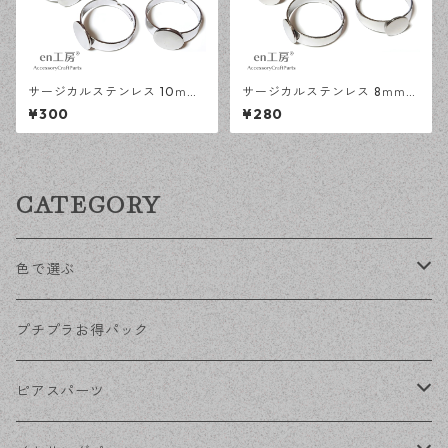
サージカルステンレス 10ｍｍ
サージカルステンレス 8ｍｍ
平皿 フリーサイズ リング台 シ
平皿 フリーサイズ リング台 シ
¥300
¥280
ルバー 5個 アレルギー対応 ア
ルバー 5個 アレルギー対応 ア
クセサリーパーツ ハンドメイ
クセサリーパーツ ハンドメイ
ド資材 【en工房】
ド資材 【en工房】
CATEGORY
色で選ぶ
KCゴールド
プチプラお得パック
ゴールド
ピアスパーツ