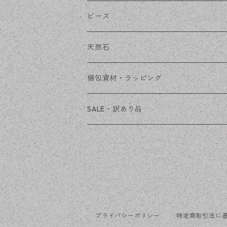
チェーン
ファーボール
リボン金具
ビーズ
その他
天然石
穴あき
梱包資材・ラッピング
穴なし
発送ボックス
SALE・訳あり品
アクセサリー台紙
OPP袋
プライバシーポリシー
特定商取引法に