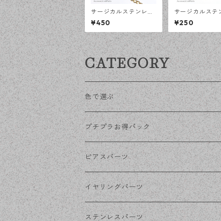
サージカルステンレス
サージカルステ
荒め小豆チェーン 4×3
7×4ｍｍ バチカ
¥450
¥250
ｍｍ ゴールド 50cm
ールド 10個 ア
アジャスターチェーン
ー対応 アクセ
アレルギー対応 ハンド
ーツ ハンドメ
メイド資材 【en工
【en工房】
CATEGORY
房】
色で選ぶ
KCゴールド
プチプラお得パック
ゴールド
ピアスパーツ
シルバー
ポストピアス
イヤリングパーツ
ホワイトシルバー
フックピアス
ネジばねイヤリング
ステンレスパーツ