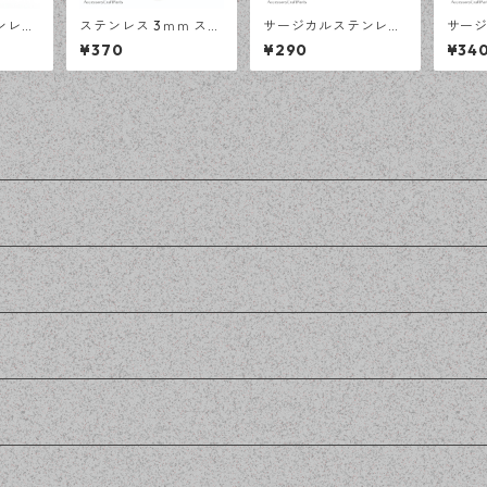
ンレス
ステンレス 3ｍｍ スペ
サージカルステンレス
サー
ン ゴ
ーサービーズ ゴールド
シンプル フックピアス
Ｕ字フ
¥370
¥290
¥34
レルギ
50個 アレルギー対応
ゴールド 20ピース SU
ールド
サリーパ
アクセサリーパーツ ハ
S316L アレルギー対応
16L
イド資材
ンドメイド資材 【en
ピアス ハンドメイド資
アス 
工房】
材 【en工房】
【en