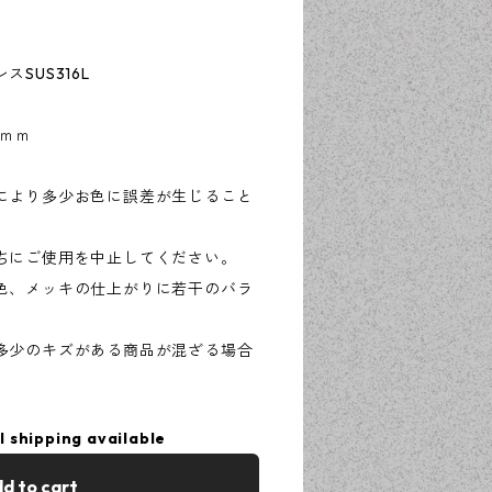
SUS316L
6ｍｍ
により多少お色に誤差が生じること
ちにご使用を中止してください。
色、メッキの仕上がりに若干のバラ
多少のキズがある商品が混ざる場合
l shipping available
d to cart