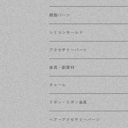
ステンレス・シルバー
その他ピアス
クリップイヤリング
ステンレスピアス
樹脂パーツ
ステンレス・ゴールド
ノンホールピアス
ステンレスイヤリング
シリコンモールド
ステンレスチェーン
アクセサリーパーツ
ステンレス金具
デザイン丸カン
金具・副資材
フレーム
丸カン
チャーム
コネクター
ピン類
金属
リボン・リボン金具
その他
花座・ビーズキャップ
アクリル・プラ
リボン
ヘアーアクセサリーパーツ