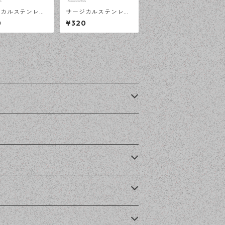
ジカルステンレス
サージカルステンレス
ック ピアス ゴ
バネ フックピアス ゴ
0
¥320
 20ピース SUS3
ールド 20ピース SUS3
 アレルギー対応 ピ
16L アレルギー対応 ピ
ハンドメイド資材
アス ハンドメイド資材
工房】
【en工房】