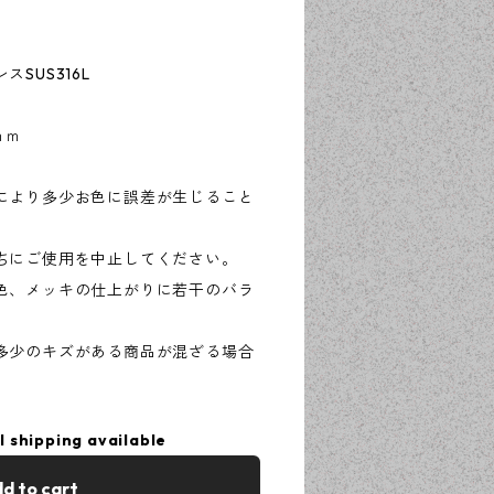
SUS316L
ｍｍ
により多少お色に誤差が生じること
ちにご使用を中止してください。
色、メッキの仕上がりに若干のバラ
多少のキズがある商品が混ざる場合
l shipping available
d to cart