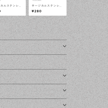
ジカルステンレス
サージカルステンレス
ｍ 平皿 フリーサ
8ｍｍ 平皿 フリーサイ
0
¥280
リング台 シルバ
ズ リング台 シルバー
個 アレルギー対応
5個 アレルギー対応 ア
サリーパーツ ハ
クセサリーパーツ ハン
イド資材 【en
ドメイド資材 【en工
】
房】