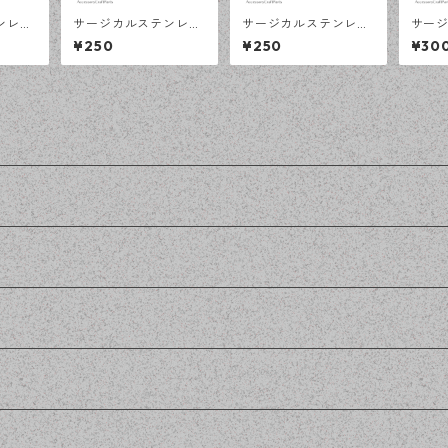
ンレス
サージカルステンレス
サージカルステンレス
サー
 オー
10ｍｍ 平皿 オープン
8ｍｍ 平皿 オープンリ
10ｍ
¥250
¥250
¥30
シルバー
リング台 シルバー 2個
ング台 シルバー 2個
イズ 
対応 ア
アレルギー対応 アクセ
アレルギー対応 アクセ
ー 5
ツ ハン
サリーパーツ ハンドメ
サリーパーツ ハンドメ
アクセ
en工
イド資材 【en工房】
イド資材 【en工房】
ンドメ
工房