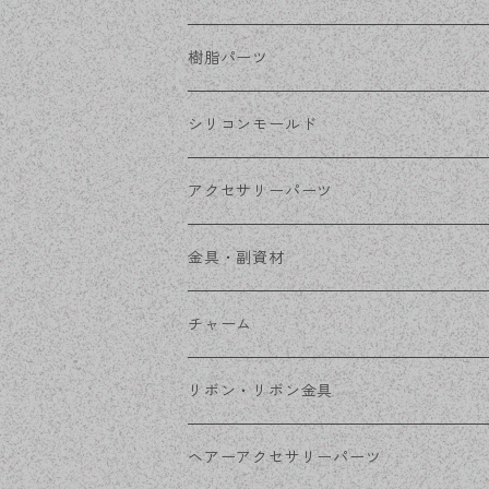
ステンレス・シルバー
その他ピアス
クリップイヤリング
ステンレスピアス
樹脂パーツ
ステンレス・ゴールド
ノンホールピアス
ステンレスイヤリング
シリコンモールド
ステンレスチェーン
アクセサリーパーツ
ステンレス金具
デザイン丸カン
金具・副資材
フレーム
丸カン
チャーム
コネクター
ピン類
金属
リボン・リボン金具
その他
花座・ビーズキャップ
アクリル・プラ
リボン
ヘアーアクセサリーパーツ