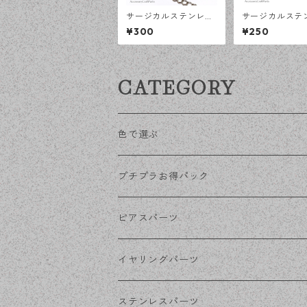
サージカルステンレス
サージカルステ
荒め小豆チェーン 4×3
12ｍｍ ミール皿
¥300
¥250
ｍｍ シルバー 50cm
プンリング台 
アジャスターチェーン
2個 アレルギー
アレルギー対応 ハンド
クセサリーパー
メイド資材 【en工
ドメイド資材 【
CATEGORY
房】
房】
色で選ぶ
KCゴールド
プチプラお得パック
ゴールド
ピアスパーツ
シルバー
ポストピアス
イヤリングパーツ
ホワイトシルバー
フックピアス
ネジばねイヤリング
ステンレスパーツ