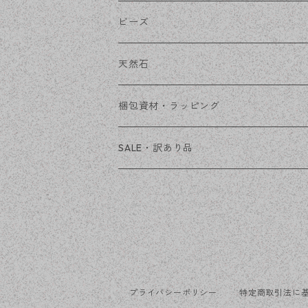
チェーン
ファーボール
リボン金具
ビーズ
その他
天然石
穴あき
梱包資材・ラッピング
穴なし
発送ボックス
SALE・訳あり品
アクセサリー台紙
OPP袋
プライバシーポリシー
特定商取引法に