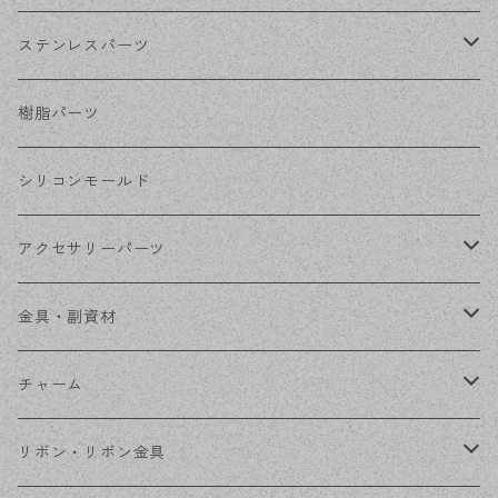
ホワイトシルバー
フックピアス
ネジばねイヤリング
ステンレスパーツ
ステンレス・シルバー
その他ピアス
クリップイヤリング
ステンレスピアス
樹脂パーツ
ステンレス・ゴールド
ノンホールピアス
ステンレスイヤリング
シリコンモールド
ステンレスチェーン
アクセサリーパーツ
ステンレス金具
デザイン丸カン
金具・副資材
フレーム
丸カン
チャーム
コネクター
ピン類
金属
リボン・リボン金具