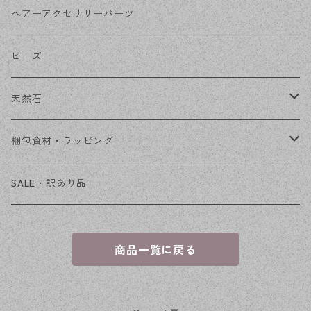
その他
花座・ビーズキャップ
アクリル・プラ
リボン
ヘアーアクセサリーパーツ
チェーン
ファーボール
リボン金具
ビーズ
その他
天然石
穴あき
梱包資材・ラッピング
穴なし
発送ボックス
SALE・訳あり品
アクセサリー台紙
商品一覧に戻る
OPP袋