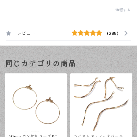
通報する
レビュー
(288)
同じカテゴリの商品
30mm カン付き フープ KCゴ
ツイスト スティックバー チャ