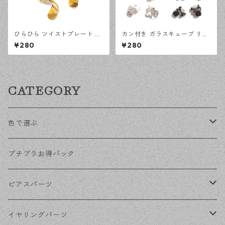
ひらひら ツイストプレート ゴ
カン付き ガラスキューブ リボ
ールド 4ピース ひねり カン付
ン チャーム 全4色 アクセサリ
¥280
¥280
きチャーム ハンドメイド資材
ーパーツ ハンドメイド資材
【en工房】
【en工房】
CATEGORY
色で選ぶ
KCゴールド
プチプラお得パック
ゴールド
ピアスパーツ
シルバー
ポストピアス
イヤリングパーツ