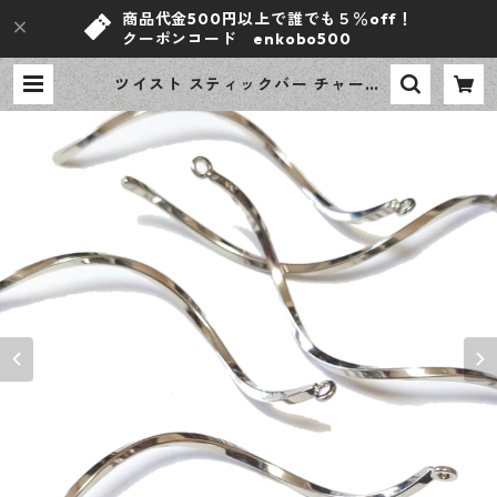
商品代金500円以上で誰でも５％off！
クーポンコード enkobo500
ツイスト スティックバー チャーム
シルバー 10ピース カン付きチャー
ム ハンドメイド資材 【en工房】 |
ｅｎ工房