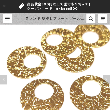
商品代金500円以上で誰でも５％off！
クーポンコード enkobo500
ラウンド 型押しプレート ゴールド
4ピース キラキラ加工 チャーム ハ
ンドメイド資材 【en工房】 | ｅｎ
工房