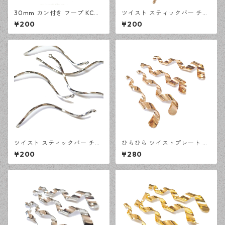
30mm カン付き フープ KCゴ
ツイスト スティックバー チャ
ールド 10ピース つりさげパー
ーム KCゴールド 10ピース カ
¥200
¥200
ツ アクセサリーパーツ デザイ
ン付きチャーム ハンドメイド
ンパーツ 【en工房】
資材 【en工房】
ツイスト スティックバー チャ
ひらひら ツイストプレート KC
ーム シルバー 10ピース カン
ゴールド 4ピース ひねり カン
¥200
¥280
付きチャーム ハンドメイド資
付きチャーム ハンドメイド資
材 【en工房】
材 【en工房】