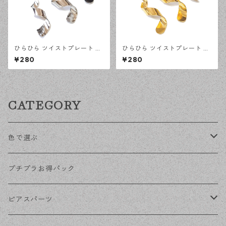
ひらひら ツイストプレート シ
ひらひら ツイストプレート ゴ
ルバー 4ピース ひねり カン付
ールド 4ピース ひねり カン付
¥280
¥280
きチャーム ハンドメイド資材
きチャーム ハンドメイド資材
【en工房】
【en工房】
CATEGORY
色で選ぶ
KCゴールド
プチプラお得パック
ゴールド
ピアスパーツ