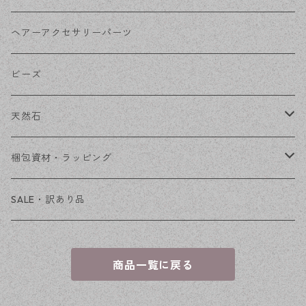
その他
花座・ビーズキャップ
アクリル・プラ
リボン
ヘアーアクセサリーパーツ
チェーン
ファーボール
リボン金具
ビーズ
その他
天然石
穴あき
梱包資材・ラッピング
穴なし
発送ボックス
SALE・訳あり品
アクセサリー台紙
商品一覧に戻る
OPP袋