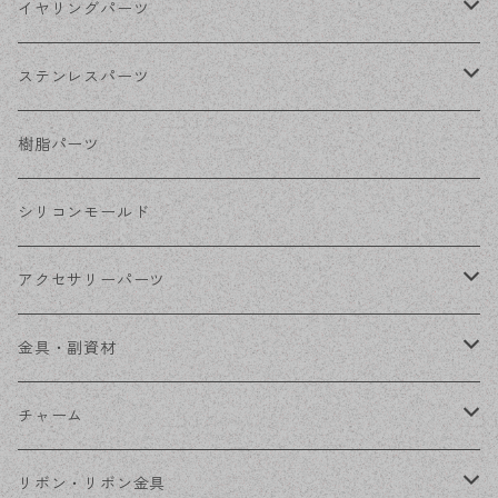
シルバー
ポストピアス
イヤリングパーツ
ホワイトシルバー
フックピアス
ネジばねイヤリング
ステンレスパーツ
ステンレス・シルバー
その他ピアス
クリップイヤリング
ステンレスピアス
樹脂パーツ
ステンレス・ゴールド
ノンホールピアス
ステンレスイヤリング
シリコンモールド
ステンレスチェーン
アクセサリーパーツ
ステンレス金具
デザイン丸カン
金具・副資材
フレーム
丸カン
チャーム
コネクター
ピン類
金属
リボン・リボン金具