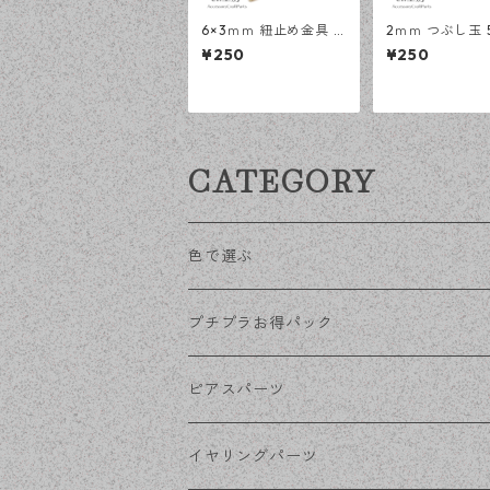
6×3ｍｍ 紐止め金具 1
2ｍｍ つぶし玉 
00個 ゴールド カシメ
ゴールド かしめ
¥250
¥250
アクセサリーパーツ 基
クセサリーパー
礎パーツ ハンドメイド
パーツ ハンド
資材 【en工房】
材 【en工房】
CATEGORY
色で選ぶ
KCゴールド
プチプラお得パック
ゴールド
ピアスパーツ
シルバー
ポストピアス
イヤリングパーツ