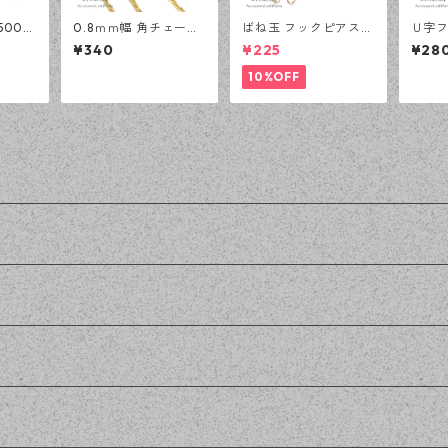
500個
0.8ｍｍ幅 角チェーン
ばね玉 フックピアス
Ｕ字フ
玉 ア
(3メートル) ゴールド
ゴールド 100ピース
ールド
¥340
¥225
¥28
ツ 基礎
アクセサリーパーツ 基
釣針型 大容量 プチプ
針型 
メイド資
礎パーツ ハンドメイド
ラパーツ 【en工房】
パーツ
10%OFF
資材 【en工房】