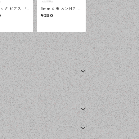
ック ピアス ゴ
3mm 丸玉 カン付き ポ
 100ピース 釣
スト ピアス ゴールド
0
¥250
大容量 プチプラ
20ピース 金属キャッ
 【en工房】
チ ピアスパーツ 【en
工房】