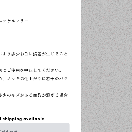
ニッケルフリー
により多少お色に誤差が生じること
ちにご使用を中止してください。
色、メッキの仕上がりに若干のバラ
多少のキズがある商品が混ざる場合
l shipping available
Sold out