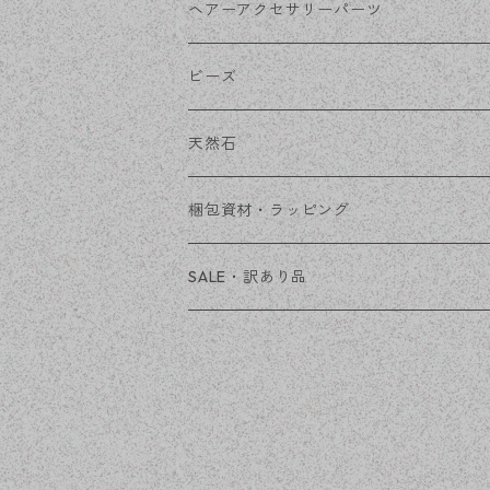
その他
花座・ビーズキャップ
アクリル・プラ
リボン
ヘアーアクセサリーパーツ
チェーン
ファーボール
リボン金具
ビーズ
その他
天然石
穴あき
梱包資材・ラッピング
穴なし
発送ボックス
SALE・訳あり品
アクセサリー台紙
OPP袋