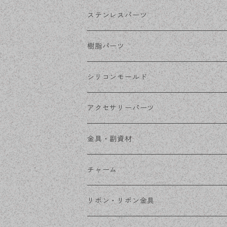
ホワイトシルバー
フックピアス
ネジばねイヤリング
ステンレスパーツ
ステンレス・シルバー
その他ピアス
クリップイヤリング
ステンレスピアス
樹脂パーツ
ステンレス・ゴールド
ノンホールピアス
ステンレスイヤリング
シリコンモールド
ステンレスチェーン
アクセサリーパーツ
ステンレス金具
デザイン丸カン
金具・副資材
フレーム
丸カン
チャーム
コネクター
ピン類
金属
リボン・リボン金具