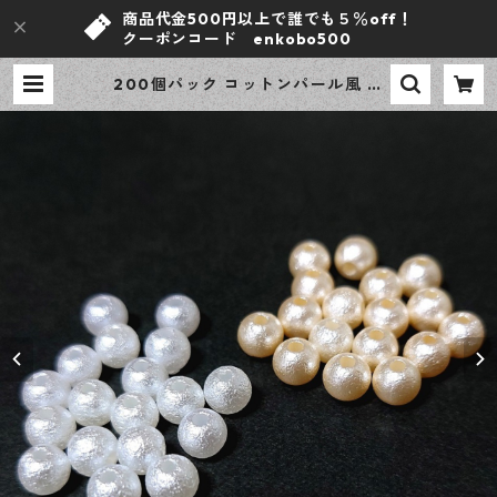
商品代金500円以上で誰でも５％off！
クーポンコード enkobo500
200個パック コットンパール風 樹
脂 アクリルビーズ 6ｍｍ 2カラー ア
クセサリーパーツ ハンドメイド資材
【en工房】 | ｅｎ工房