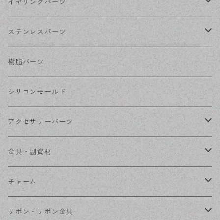
シルバー
ポストピアス
イヤリングパーツ
ホワイトシルバー
フックピアス
ネジばねイヤリング
ステンレスパーツ
ステンレス・シルバー
その他ピアス
クリップイヤリング
ステンレスピアス
樹脂パーツ
ステンレス・ゴールド
ノンホールピアス
ステンレスイヤリング
シリコンモールド
ステンレスチェーン
アクセサリーパーツ
ステンレス金具
デザイン丸カン
金具・副資材
フレーム
丸カン
チャーム
コネクター
ピン類
金属
リボン・リボン金具