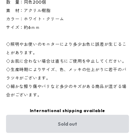
数 量：同色200個
素 材：アクリル樹脂
カラー：ホワイト・クリーム
サイズ：約6ｍｍ
◇照明やお使いのモニターにより多少お色に誤差が生じるこ
とがあります。
◇お肌に合わない場合は直ちにご使用を中止してください。
◇生産時期によりサイズ、色、メッキの仕上がりに若干のバ
ラツキがございます。
◇細かな擦り傷やバリなど多少のキズがある商品が混ざる場
合がございます。
International shipping available
Sold out