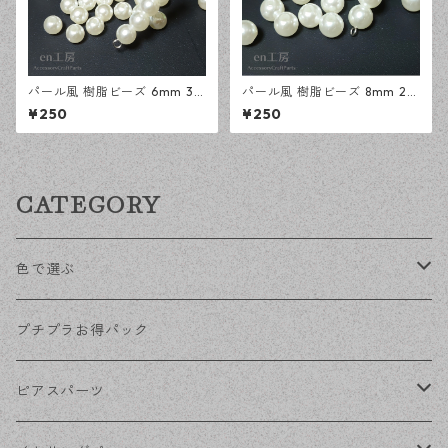
パール風 樹脂ビーズ 6mm 30
パール風 樹脂ビーズ 8mm 20
0個 アクリルビーズ アクセサ
0個 アクリルビーズ アクセサ
¥250
¥250
リーパーツ ハンドメイド資材
リーパーツ ハンドメイド資材
【en工房】
【en工房】
CATEGORY
色で選ぶ
KCゴールド
プチプラお得パック
ゴールド
ピアスパーツ