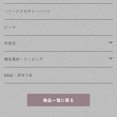
その他
花座・ビーズキャップ
アクリル・プラ
リボン
ヘアーアクセサリーパーツ
チェーン
ファーボール
リボン金具
ビーズ
その他
天然石
穴あき
梱包資材・ラッピング
穴なし
発送ボックス
SALE・訳あり品
アクセサリー台紙
商品一覧に戻る
OPP袋