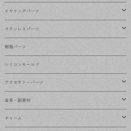
シルバー
ポストピアス
イヤリングパーツ
ホワイトシルバー
フックピアス
ネジばねイヤリング
ステンレスパーツ
ステンレス・シルバー
その他ピアス
クリップイヤリング
ステンレスピアス
樹脂パーツ
ステンレス・ゴールド
ノンホールピアス
ステンレスイヤリング
シリコンモールド
ステンレスチェーン
アクセサリーパーツ
ステンレス金具
デザイン丸カン
金具・副資材
フレーム
丸カン
チャーム