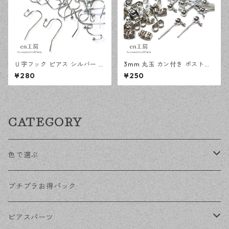
Ｕ字フック ピアス シルバー 1
3mm 丸玉 カン付き ポストピ
00ピース 釣針型 大容量 プチ
アス シルバー 20ピース 金属
¥280
¥250
プラパーツ 【en工房】
キャッチ ピアス 【en工房】
CATEGORY
色で選ぶ
KCゴールド
プチプラお得パック
ゴールド
ピアスパーツ