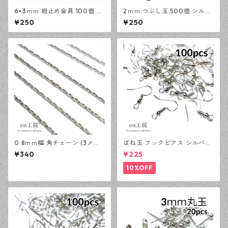
6×3ｍｍ 紐止め金具 100個 シ
2ｍｍ つぶし玉 500個 シルバ
ルバー カシメ アクセサリーパ
ー かしめ玉 アクセサリーパー
¥250
¥250
ーツ 基礎パーツ ハンドメイド
ツ 基礎パーツ ハンドメイド資
資材 【en工房】
材 【en工房】
0.8ｍｍ幅 角チェーン (3メー
ばね玉 フックピアス シルバー
トル) シルバー アクセサリー
100ピース 釣針型 大容量 プチ
¥340
¥225
パーツ 基礎パーツ ハンドメイ
プラパーツ 【en工房】
ド資材 【en工房】
10%OFF