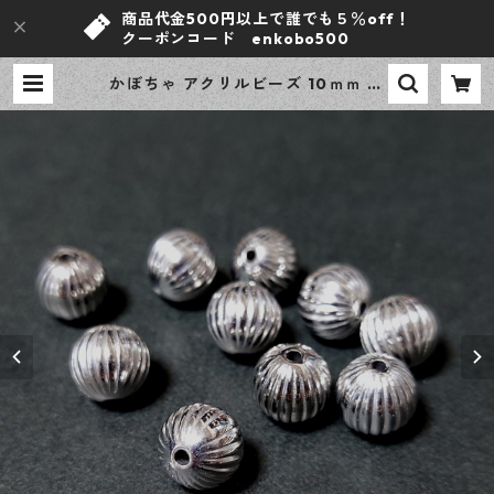
商品代金500円以上で誰でも５％off！
クーポンコード enkobo500
かぼちゃ アクリルビーズ 10ｍｍ シ
ルバー 30個 デザインビーズ 樹脂ビ
ーズ アクセサリーパーツ ハンドメ
イド資材 【en工房】 | ｅｎ工房