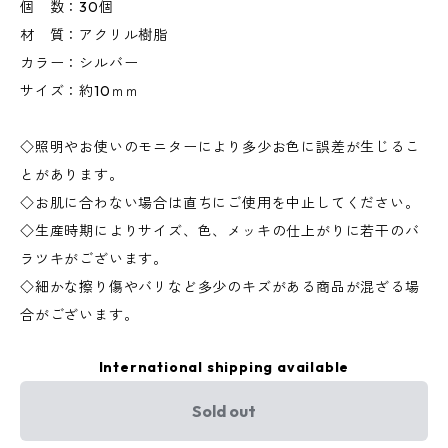
個 数：30個
材 質：アクリル樹脂
カラー：シルバー
サイズ：約10ｍｍ
◇照明やお使いのモニターにより多少お色に誤差が生じるこ
とがあります。
◇お肌に合わない場合は直ちにご使用を中止してください。
◇生産時期によりサイズ、色、メッキの仕上がりに若干のバ
ラツキがございます。
◇細かな擦り傷やバリなど多少のキズがある商品が混ざる場
合がございます。
International shipping available
Sold out