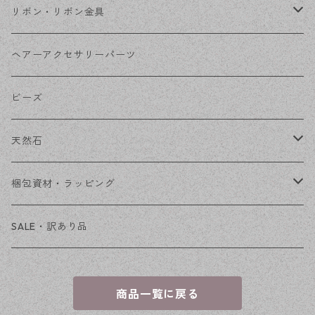
コネクター
ピン類
金属
リボン・リボン金具
その他
花座・ビーズキャップ
アクリル・プラ
リボン
ヘアーアクセサリーパーツ
チェーン
ファーボール
リボン金具
ビーズ
その他
天然石
穴あき
梱包資材・ラッピング
穴なし
発送ボックス
SALE・訳あり品
アクセサリー台紙
商品一覧に戻る
OPP袋