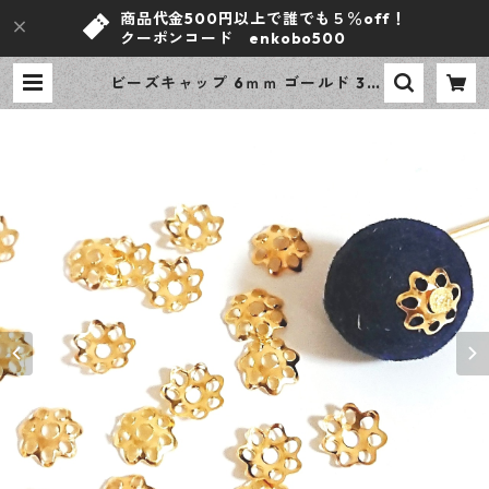
商品代金500円以上で誰でも５％off！
クーポンコード enkobo500
ビーズキャップ 6ｍｍ ゴールド 30
0ピース 花座 座金 デザインパーツ
ハンドメイド資材 【en工房】 | ｅ
ｎ工房