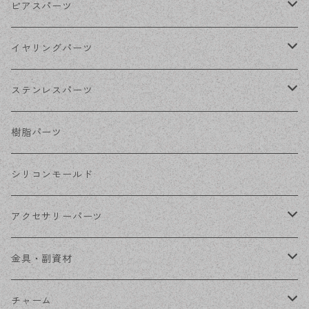
ゴールド
ピアスパーツ
シルバー
ポストピアス
イヤリングパーツ
ホワイトシルバー
フックピアス
ネジばねイヤリング
ステンレスパーツ
ステンレス・シルバー
その他ピアス
クリップイヤリング
ステンレスピアス
樹脂パーツ
ステンレス・ゴールド
ノンホールピアス
ステンレスイヤリング
シリコンモールド
ステンレスチェーン
アクセサリーパーツ
ステンレス金具
デザイン丸カン
金具・副資材
フレーム
丸カン
チャーム