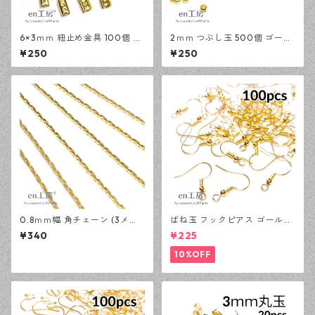
6×3ｍｍ 紐止め金具 100個 ゴ
2ｍｍ つぶし玉 500個 ゴール
ールド カシメ アクセサリーパ
ド かしめ玉 アクセサリーパー
¥250
¥250
ーツ 基礎パーツ ハンドメイド
ツ 基礎パーツ ハンドメイド資
資材 【en工房】
材 【en工房】
0.8ｍｍ幅 角チェーン (3メー
ばね玉 フックピアス ゴールド
トル) ゴールド アクセサリー
100ピース 釣針型 大容量 プチ
¥340
¥225
パーツ 基礎パーツ ハンドメイ
プラパーツ 【en工房】
ド資材 【en工房】
10%OFF