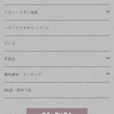
コネクター
ピン類
金属
リボン・リボン金具
その他
花座・ビーズキャップ
アクリル・プラ
リボン
ヘアーアクセサリーパーツ
チェーン
ファーボール
リボン金具
ビーズ
その他
天然石
穴あき
梱包資材・ラッピング
穴なし
発送ボックス
SALE・訳あり品
アクセサリー台紙