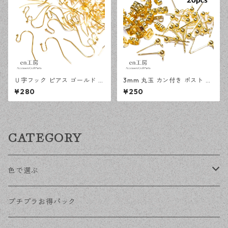
Ｕ字フック ピアス ゴールド 1
3mm 丸玉 カン付き ポスト ピ
00ピース 釣針型 大容量 プチ
アス ゴールド 20ピース 金属
¥280
¥250
プラパーツ 【en工房】
キャッチ ピアスパーツ 【en工
房】
CATEGORY
色で選ぶ
KCゴールド
プチプラお得パック