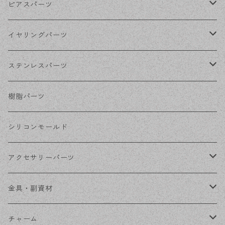
ゴールド
ピアスパーツ
シルバー
ポストピアス
イヤリングパーツ
ホワイトシルバー
フックピアス
ネジばねイヤリング
ステンレスパーツ
ステンレス・シルバー
その他ピアス
クリップイヤリング
ステンレスピアス
樹脂パーツ
ステンレス・ゴールド
ノンホールピアス
ステンレスイヤリング
シリコンモールド
ステンレスチェーン
アクセサリーパーツ
ステンレス金具
デザイン丸カン
金具・副資材
フレーム
丸カン
チャーム