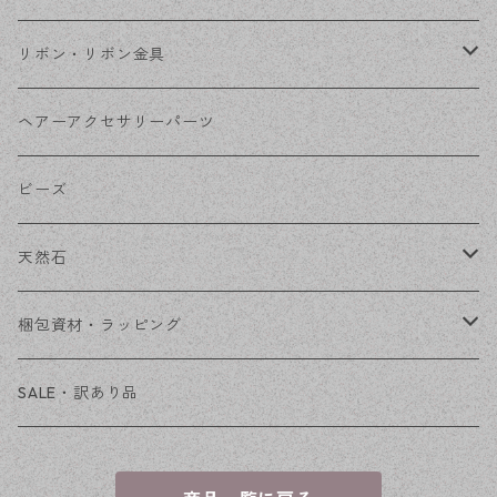
コネクター
ピン類
金属
リボン・リボン金具
その他
花座・ビーズキャップ
アクリル・プラ
リボン
ヘアーアクセサリーパーツ
チェーン
ファーボール
リボン金具
ビーズ
その他
天然石
穴あき
梱包資材・ラッピング
穴なし
発送ボックス
SALE・訳あり品
アクセサリー台紙