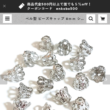
商品代金500円以上で誰でも５％off！
クーポンコード enkobo500
ベル型 ビーズキャップ 6ｍｍ シル
バー 100ピース 花座 座金 デザイン
パーツ ハンドメイド資材 【en工
房】 | ｅｎ工房