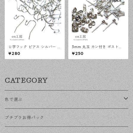
Ｕ字フック ピアス シルバー 1
3mm 丸玉 カン付き ポストピ
00ピース 釣針型 大容量 プチ
アス シルバー 20ピース 金属
¥280
¥250
プラパーツ 【en工房】
キャッチ ピアス 【en工房】
CATEGORY
色で選ぶ
KCゴールド
プチプラお得パック