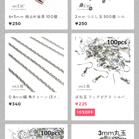
6×3ｍｍ 紐止め金具 100個 シ
2ｍｍ つぶし玉 500個 シルバ
ルバー カシメ アクセサリーパ
ー かしめ玉 アクセサリーパー
¥250
¥250
ーツ 基礎パーツ ハンドメイド
ツ 基礎パーツ ハンドメイド資
資材 【en工房】
材 【en工房】
0.8ｍｍ幅 角チェーン (3メー
ばね玉 フックピアス シルバー
トル) シルバー アクセサリー
100ピース 釣針型 大容量 プチ
¥340
¥225
パーツ 基礎パーツ ハンドメイ
プラパーツ 【en工房】
ド資材 【en工房】
10%OFF