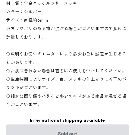
材 質：合金ニッケルフリーメッキ
カラー：シルバー
サイズ：直径約6ｍｍ
※欠けやバリのある物が混ざる場合がございますので多めに
計量しております。
◇照明やお使いのモニターにより多少お色に誤差が生じるこ
とがあります。
◇お肌に合わない場合は直ちにご使用を中止してください。
◇生産時期によりサイズ、色、メッキの仕上がりに若干のバ
ラツキがございます。
◇細かな擦り傷やバリなど多少のキズがある商品が混ざる場
合がございます。
International shipping available
Sold out