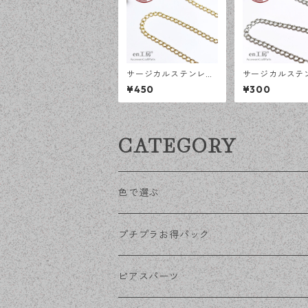
サージカルステンレス
サージカルステ
荒め小豆チェーン 4×3
荒め小豆チェーン
¥450
¥300
ｍｍ ゴールド 50cm
ｍｍ シルバー 5
アジャスターチェーン
アジャスターチ
アレルギー対応 ハンド
アレルギー対応
メイド資材 【en工
メイド資材 【e
CATEGORY
房】
房】
色で選ぶ
KCゴールド
プチプラお得パック
ゴールド
ピアスパーツ