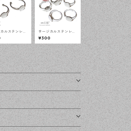
ジカルステンレス
サージカルステンレス
 平皿 オープンリ
10ｍｍ 平皿 フリーサ
0
¥300
 シルバー 2個
イズ リング台 シルバ
ギー対応 アクセ
ー 5個 アレルギー対応
パーツ ハンドメ
アクセサリーパーツ ハ
材 【en工房】
ンドメイド資材 【en
工房】