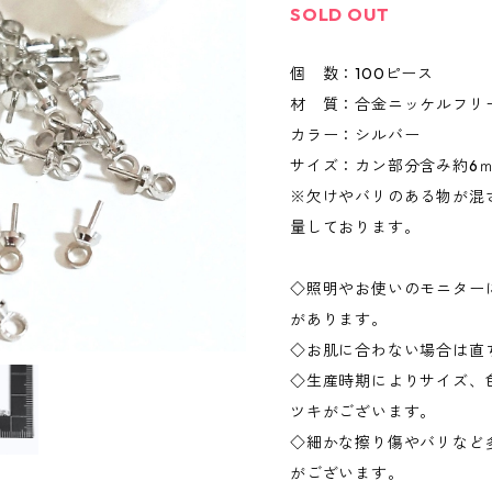
SOLD OUT
個 数：100ピース
材 質：合金ニッケルフリ
カラー：シルバー
サイズ：カン部分含み約6
※欠けやバリのある物が混
量しております。
◇照明やお使いのモニター
があります。
◇お肌に合わない場合は直
◇生産時期によりサイズ、
ツキがございます。
◇細かな擦り傷やバリなど
がございます。