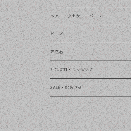
その他
花座・ビーズキャップ
アクリル・プラ
リボン
ヘアーアクセサリーパーツ
チェーン
ファーボール
リボン金具
ビーズ
その他
天然石
穴あき
梱包資材・ラッピング
穴なし
発送ボックス
SALE・訳あり品
アクセサリー台紙
OPP袋