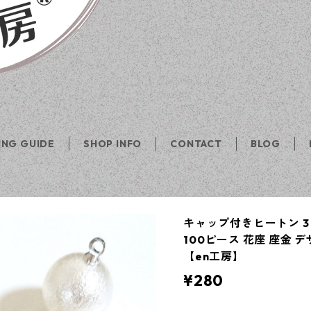
ING GUIDE
SHOP INFO
CONTACT
BLOG
キャップ付きヒートン 3
100ピース 花座 座金
【en工房】
¥280