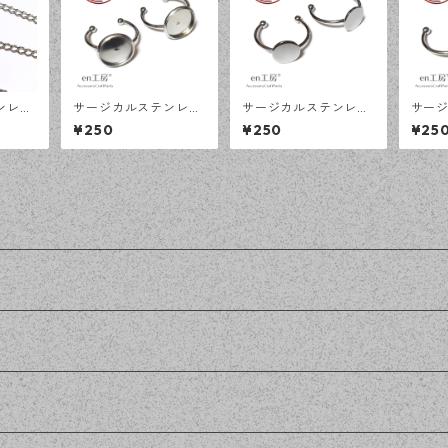
ンレス
サージカルステンレス
サージカルステンレス
サー
 4×3
12ｍｍ ミール皿 オー
10ｍｍ 平皿 オープン
8ｍｍ
¥250
¥250
¥25
0cm
プンリング台 シルバー
リング台 シルバー 2個
ング台
ェーン
2個 アレルギー対応 ア
アレルギー対応 アクセ
アレル
 ハンド
クセサリーパーツ ハン
サリーパーツ ハンドメ
サリー
n工
ドメイド資材 【en工
イド資材 【en工房】
イド資
房】