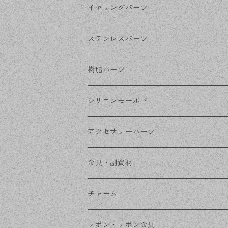
シルバー
ポストピアス
イヤリングパーツ
ホワイトシルバー
フックピアス
ネジばねイヤリング
ステンレスパーツ
ステンレス・シルバー
その他ピアス
クリップイヤリング
ステンレスピアス
樹脂パーツ
ステンレス・ゴールド
ノンホールピアス
ステンレスイヤリング
シリコンモールド
ステンレスチェーン
アクセサリーパーツ
ステンレス金具
デザイン丸カン
金具・副資材
フレーム
丸カン
チャーム
コネクター
ピン類
金属
リボン・リボン金具