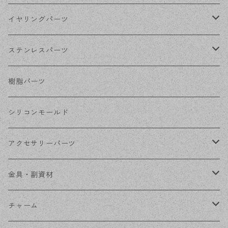
シルバー
ポストピアス
イヤリングパーツ
ホワイトシルバー
フックピアス
ネジばねイヤリング
ステンレスパーツ
ステンレス・シルバー
その他ピアス
クリップイヤリング
ステンレスピアス
樹脂パーツ
ステンレス・ゴールド
ノンホールピアス
ステンレスイヤリング
シリコンモールド
ステンレスチェーン
アクセサリーパーツ
ステンレス金具
デザイン丸カン
金具・副資材
フレーム
丸カン
チャーム