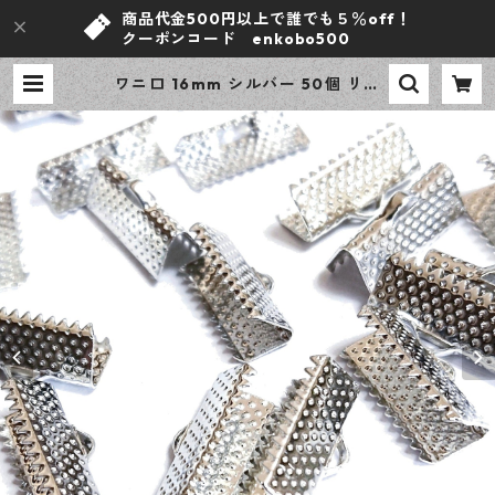
商品代金500円以上で誰でも５％off！
クーポンコード enkobo500
ワニ口 16mm シルバー 50個 リボ
ンエンド 紐止め ワニカン ハンドメ
イド資材 アクセサリーパーツ 【en
工房】 | ｅｎ工房