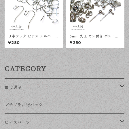
Ｕ字フック ピアス シルバー 1
3mm 丸玉 カン付き ポストピ
00ピース 釣針型 大容量 プチ
アス シルバー 20ピース 金属
¥280
¥250
プラパーツ 【en工房】
キャッチ ピアス 【en工房】
CATEGORY
色で選ぶ
KCゴールド
プチプラお得パック
ゴールド
ピアスパーツ