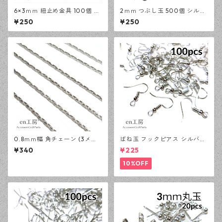
6×3ｍｍ 紐止め金具 100個 シ
2ｍｍ つぶし玉 500個 シルバ
ルバー カシメ アクセサリーパ
ー かしめ玉 アクセサリーパー
¥250
¥250
ーツ 基礎パーツ ハンドメイド
ツ 基礎パーツ ハンドメイド資
資材 【en工房】
材 【en工房】
0.8ｍｍ幅 角チェーン (3メー
ばね玉 フックピアス シルバー
トル) シルバー アクセサリー
100ピース 釣針型 大容量 プチ
¥340
¥225
パーツ 基礎パーツ ハンドメイ
プラパーツ 【en工房】
ド資材 【en工房】
10%OFF