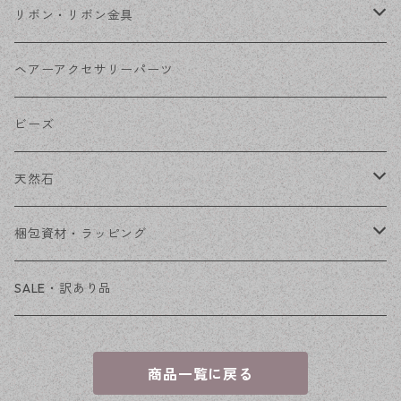
コネクター
ピン類
金属
リボン・リボン金具
その他
花座・ビーズキャップ
アクリル・プラ
リボン
ヘアーアクセサリーパーツ
チェーン
ファーボール
リボン金具
ビーズ
その他
天然石
穴あき
梱包資材・ラッピング
穴なし
発送ボックス
SALE・訳あり品
アクセサリー台紙
商品一覧に戻る
OPP袋