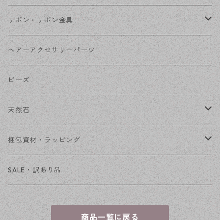
コネクター
ピン類
金属
リボン・リボン金具
その他
花座・ビーズキャップ
アクリル・プラ
リボン
ヘアーアクセサリーパーツ
チェーン
ファーボール
リボン金具
ビーズ
その他
天然石
穴あき
梱包資材・ラッピング
穴なし
発送ボックス
SALE・訳あり品
アクセサリー台紙
商品一覧に戻る