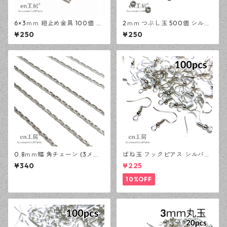
6×3ｍｍ 紐止め金具 100個 シ
2ｍｍ つぶし玉 500個 シルバ
ルバー カシメ アクセサリーパ
ー かしめ玉 アクセサリーパー
¥250
¥250
ーツ 基礎パーツ ハンドメイド
ツ 基礎パーツ ハンドメイド資
資材 【en工房】
材 【en工房】
0.8ｍｍ幅 角チェーン (3メー
ばね玉 フックピアス シルバー
トル) シルバー アクセサリー
100ピース 釣針型 大容量 プチ
¥340
¥225
パーツ 基礎パーツ ハンドメイ
プラパーツ 【en工房】
ド資材 【en工房】
10%OFF