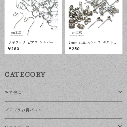
Ｕ字フック ピアス シルバー 1
3mm 丸玉 カン付き ポストピ
00ピース 釣針型 大容量 プチ
アス シルバー 20ピース 金属
¥280
¥250
プラパーツ 【en工房】
キャッチ ピアス 【en工房】
CATEGORY
色で選ぶ
KCゴールド
プチプラお得パック