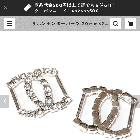
商品代金500円以上で誰でも５％off！
クーポンコード enkobo500
リボンセンターパーツ 20ｍｍ×20
mm 内寸１０mm クロス ラインス
トーン付き 4個 リボンバックル リ
ボンスライダー シルバー ハンドメ
イドパーツ 【en工房】 | ｅｎ工房