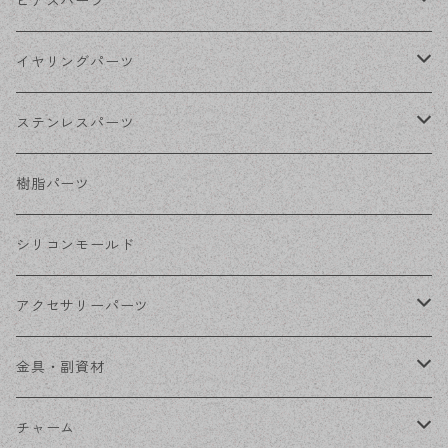
ゴールド
ピアスパーツ
シルバー
ポストピアス
イヤリングパーツ
ホワイトシルバー
フックピアス
ネジばねイヤリング
ステンレスパーツ
ステンレス・シルバー
その他ピアス
クリップイヤリング
ステンレスピアス
樹脂パーツ
ステンレス・ゴールド
ノンホールピアス
ステンレスイヤリング
シリコンモールド
ステンレスチェーン
アクセサリーパーツ
ステンレス金具
デザイン丸カン
金具・副資材
フレーム
丸カン
チャーム