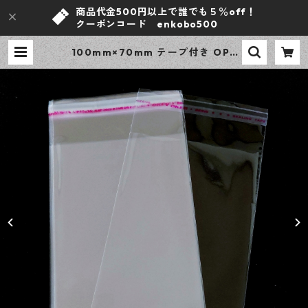
商品代金500円以上で誰でも５％off！
クーポンコード enkobo500
100mm×70mm テープ付き OPP
袋付き 100枚 ラッピング 梱包資材
アクセサリー資材 【en工房】 | ｅ
ｎ工房