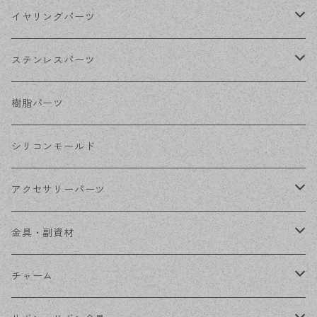
シルバー
ポストピアス
イヤリングパーツ
ホワイトシルバー
フックピアス
ネジばねイヤリング
ステンレスパーツ
ステンレス・シルバー
その他ピアス
クリップイヤリング
ステンレスピアス
樹脂パーツ
ステンレス・ゴールド
ノンホールピアス
ステンレスイヤリング
シリコンモールド
ステンレスチェーン
アクセサリーパーツ
ステンレス金具
デザイン丸カン
金具・副資材
フレーム
丸カン
チャーム