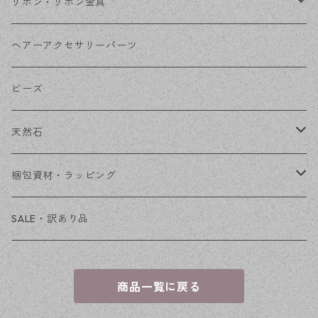
コネクター
ピン類
金属
リボン・リボン金具
その他
花座・ビーズキャップ
アクリル・プラ
リボン
ヘアーアクセサリーパーツ
チェーン
ファーボール
リボン金具
ビーズ
その他
天然石
穴あき
梱包資材・ラッピング
穴なし
発送ボックス
SALE・訳あり品
アクセサリー台紙
商品一覧に戻る
OPP袋