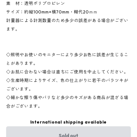
素 材：透明ポリプロピレン
サイズ：約縦100mm×横70mm・糊代20ｍｍ
計量器による計測数量のため多少の誤差がある場合がござい
ます。
◇照明やお使いのモニターにより多少お色に誤差が生じるこ
とがあります。
◇お肌に合わない場合は直ちにご使用を中止してください。
◇生産時期によりサイズ、色の仕上がりに若干のバラツキが
ございます。
◇細かな擦り傷やバリなど多少のキズがある商品が混ざる場
合がございます。
International shipping available
Sold out