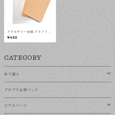
アクセサリー台紙 クラフト 無
地 Lサイズ 30セット テープ付
¥450
きOPP袋付き ラッピング アク
セサリー資材 【en工房】
CATEGORY
色で選ぶ
KCゴールド
プチプラお得パック
ゴールド
ピアスパーツ