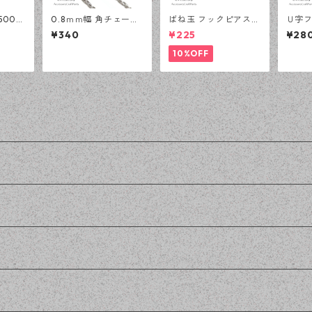
500個
0.8ｍｍ幅 角チェーン
ばね玉 フックピアス
Ｕ字フ
玉 ア
(3メートル) シルバー
シルバー 100ピース
ルバー
¥340
¥225
¥28
ツ 基礎
アクセサリーパーツ 基
釣針型 大容量 プチプ
針型 
メイド資
礎パーツ ハンドメイド
ラパーツ 【en工房】
パーツ
10%OFF
資材 【en工房】