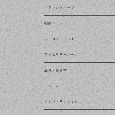
ホワイトシルバー
フックピアス
ネジばねイヤリング
ステンレスパーツ
ステンレス・シルバー
その他ピアス
クリップイヤリング
ステンレスピアス
樹脂パーツ
ステンレス・ゴールド
ノンホールピアス
ステンレスイヤリング
シリコンモールド
ステンレスチェーン
アクセサリーパーツ
ステンレス金具
デザイン丸カン
金具・副資材
フレーム
丸カン
チャーム
コネクター
ピン類
金属
リボン・リボン金具