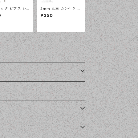
ック ピアス シ
3mm 丸玉 カン付き ポ
 100ピース 釣
ストピアス シルバー 2
0
¥250
大容量 プチプラ
0ピース 金属キャッチ
 【en工房】
ピアス 【en工房】