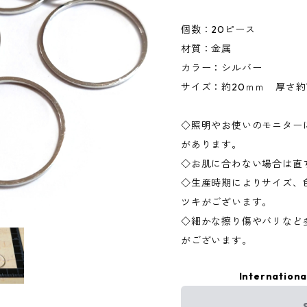
個数：20ピース
材質：金属
カラー：シルバー
サイズ：約20ｍｍ 厚さ約
◇照明やお使いのモニター
があります。
◇お肌に合わない場合は直
◇生産時期によりサイズ、
ツキがございます。
◇細かな擦り傷やバリなど
がございます。
Internationa