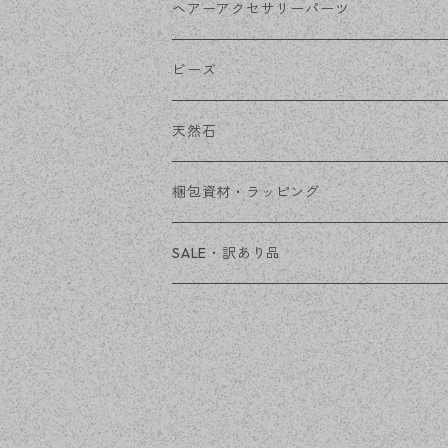
その他
花座・ビーズキャップ
アクリル・プラ
リボン
ヘアーアクセサリーパーツ
チェーン
ファーボール
リボン金具
ビーズ
その他
天然石
穴あき
梱包資材・ラッピング
穴なし
発送ボックス
SALE・訳あり品
アクセサリー台紙
OPP袋