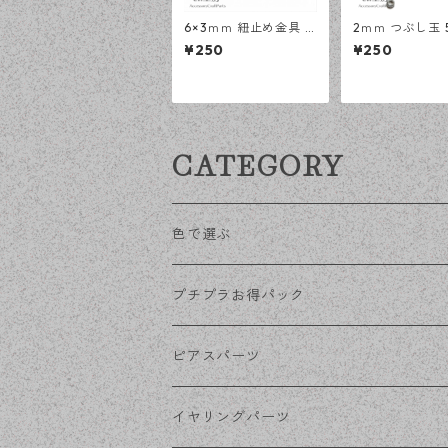
6×3ｍｍ 紐止め金具 1
2ｍｍ つぶし玉 
00個 シルバー カシメ
シルバー かしめ
¥250
¥250
アクセサリーパーツ 基
クセサリーパー
礎パーツ ハンドメイド
パーツ ハンド
資材 【en工房】
材 【en工房】
CATEGORY
色で選ぶ
KCゴールド
プチプラお得パック
ゴールド
ピアスパーツ
シルバー
ポストピアス
イヤリングパーツ