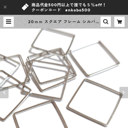
商品代金500円以上で誰でも５％off！
クーポンコード enkobo500
20ｍｍ スクエア フレーム シルバー
20ピース 四角 レジン 空枠 デザイ
ンパーツ 【en工房】 | ｅｎ工房