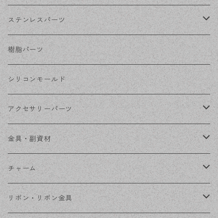
ホワイトシルバー
フックピアス
ネジばねイヤリング
ステンレスパーツ
ステンレス・シルバー
その他ピアス
クリップイヤリング
ステンレスピアス
樹脂パーツ
ステンレス・ゴールド
ノンホールピアス
ステンレスイヤリング
シリコンモールド
ステンレスチェーン
アクセサリーパーツ
ステンレス金具
デザイン丸カン
金具・副資材
フレーム
丸カン
チャーム
コネクター
ピン類
金属
リボン・リボン金具