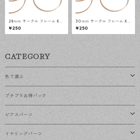
28ｍｍ サークル フレーム KC
30ｍｍ サークル フレーム KC
ゴールド 18ピース 円形 レジン
ゴールド 14ピース 円形 レジ
¥250
¥250
空枠 デザインパーツ 【en工
ン 空枠 デザインパーツ 【en
房】
工房】
CATEGORY
色で選ぶ
KCゴールド
プチプラお得パック
ゴールド
ピアスパーツ
シルバー
ポストピアス
イヤリングパーツ