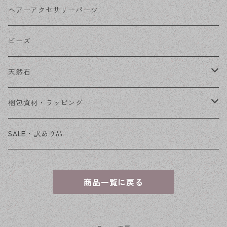
その他
花座・ビーズキャップ
アクリル・プラ
リボン
ヘアーアクセサリーパーツ
チェーン
ファーボール
リボン金具
ビーズ
その他
天然石
穴あき
梱包資材・ラッピング
穴なし
発送ボックス
SALE・訳あり品
アクセサリー台紙
商品一覧に戻る
OPP袋