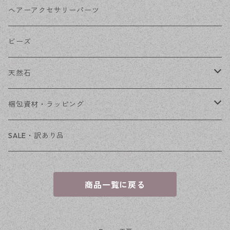
その他
花座・ビーズキャップ
アクリル・プラ
リボン
ヘアーアクセサリーパーツ
チェーン
ファーボール
リボン金具
ビーズ
その他
天然石
穴あき
梱包資材・ラッピング
穴なし
発送ボックス
SALE・訳あり品
アクセサリー台紙
商品一覧に戻る
OPP袋