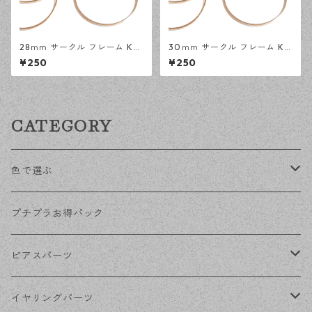
28ｍｍ サークル フレーム KC
30ｍｍ サークル フレーム KC
ゴールド 18ピース 円形 レジン
ゴールド 14ピース 円形 レジ
¥250
¥250
空枠 デザインパーツ 【en工
ン 空枠 デザインパーツ 【en
房】
工房】
CATEGORY
色で選ぶ
KCゴールド
プチプラお得パック
ゴールド
ピアスパーツ
シルバー
ポストピアス
イヤリングパーツ