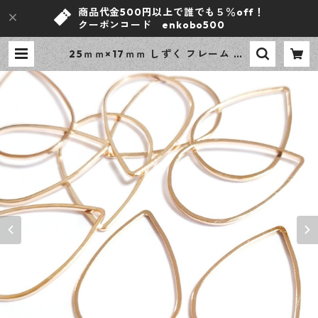
商品代金500円以上で誰でも５％off！
クーポンコード enkobo500
25ｍｍ×17ｍｍ しずく フレーム KC
ゴールド 14ピース 雫 ドロップ レジ
ン 空枠 デザインパーツ 【en工房】
| ｅｎ工房