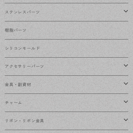
ホワイトシルバー
フックピアス
ネジばねイヤリング
ステンレスパーツ
ステンレス・シルバー
その他ピアス
クリップイヤリング
ステンレスピアス
樹脂パーツ
ステンレス・ゴールド
ノンホールピアス
ステンレスイヤリング
シリコンモールド
ステンレスチェーン
アクセサリーパーツ
ステンレス金具
デザイン丸カン
金具・副資材
フレーム
丸カン
チャーム
コネクター
ピン類
金属
リボン・リボン金具