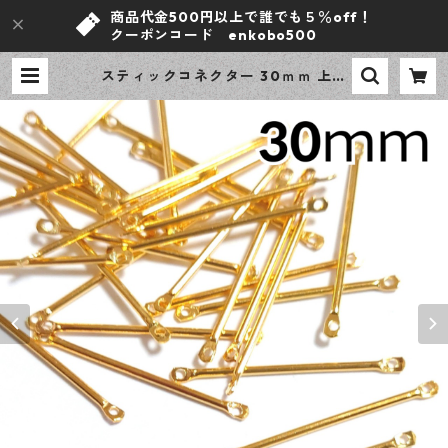
商品代金500円以上で誰でも５％off！
クーポンコード enkobo500
スティックコネクター 30ｍｍ 上下
カン ゴールド 100本 メタルバー デ
ザインパーツ 【en工房】 | ｅｎ工
房