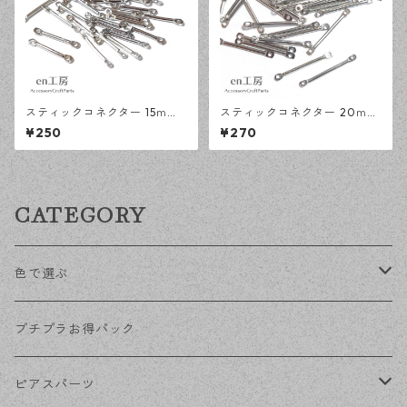
スティックコネクター 15ｍｍ
スティックコネクター 20ｍｍ
上下カン シルバー 100本 メタ
上下カン シルバー 100本 メタ
¥250
¥270
ルバー デザインパーツ 【en工
ルバー デザインパーツ 【en工
房】
房】
CATEGORY
色で選ぶ
KCゴールド
プチプラお得パック
ゴールド
ピアスパーツ