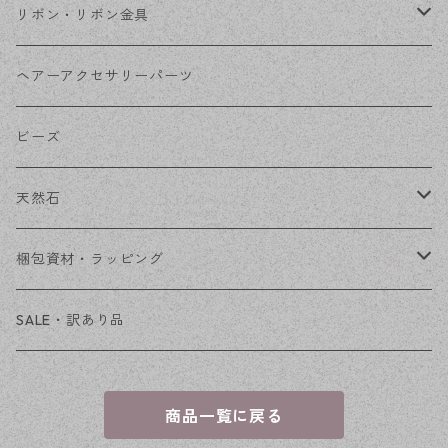
コネクター
ピン類
金属
リボン・リボン金具
その他
花座・ビーズキャップ
アクリル・プラ
リボン
ヘアーアクセサリーパーツ
チェーン
ファーボール
リボン金具
ビーズ
その他
天然石
穴あき
梱包資材・ラッピング
穴なし
発送ボックス
SALE・訳あり品
アクセサリー台紙
商品一覧に戻る
OPP袋