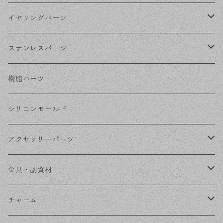
シルバー
ポストピアス
イヤリングパーツ
ホワイトシルバー
フックピアス
ネジばねイヤリング
ステンレスパーツ
ステンレス・シルバー
その他ピアス
クリップイヤリング
ステンレスピアス
樹脂パーツ
ステンレス・ゴールド
ノンホールピアス
ステンレスイヤリング
シリコンモールド
ステンレスチェーン
アクセサリーパーツ
ステンレス金具
デザイン丸カン
金具・副資材
フレーム
丸カン
チャーム